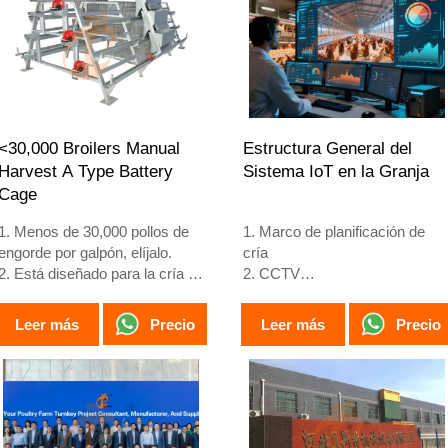
años.
4. Nuestra recepción en línea
4. Su estructura es fusión
24 horas, el número de
inteligente artificial Vcloud,
What’sApp es
armario de control eléctrico,
+8618830120193, +234
equipo automático de bebida,
8111199996.
alimentación, limpieza de
estiércol, cosecha manual.
<30,000 Broilers Manual
Estructura General del
5. Nuestra recepción en línea
Harvest A Type Battery
Sistema IoT en la Granja
24 horas es el número de
Cage
What’sApp: +86 18830120193.
1. Menos de 30,000 pollos de
1. Marco de planificación de
engorde por galpón, elíjalo.
cría
2. Está diseñado para la cría de
2. CCTV
pollos de engorde de 1 a 45
3. Plataforma digital avícola -
días de edad, listos para el
pantalla grande integral
Precio
Precio
Leer más
Leer más
mercado.
4. Gestión de alarmas
3. Su vida útil es de más de 20
5. Recepción /WhatsApp NO. :
años.
+8618830120193
4. Su estructura incluye fusión
inteligente artificial Vcloud,
gabinete de control eléctrico,