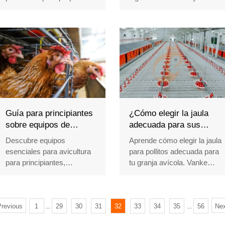
granjas de Vanke.
conformes con la UE para
Optimizados para espacio,
granjas avícolas etíopes.
clima y rentabilidad. Obtenga
Obtenga precios directos de
diseños gratuitos y listas de
fábrica, garantía de 10 años
precios hoy mismo.
y soluciones de
Recepción /WhatsApp NO. :
automatización completas.
+8618830120193
¡Contáctenos hoy mismo!
Recepción /WhatsApp N.º :
+8618830120193
Guía para principiantes
¿Cómo elegir la jaula
sobre equipos de
adecuada para sus
avicultura: herramientas
pollitos nuevos?
Descubre equipos
Aprende cómo elegir la jaula
esenciales para nuevos
esenciales para avicultura
para pollitos adecuada para
agricultores
para principiantes,
tu granja avícola. Vanke
incluyendo sistemas de
ofrece jaulas para pollitos
alojamiento, soluciones de
duraderas y automatizadas,
alimentación y control
diseñadas para eficiencia,
climático. Obtén
escalabilidad y un
revious
1
29
30
31
32
33
34
35
56
Nex
...
...
asesoramiento experto y
crecimiento saludable de las