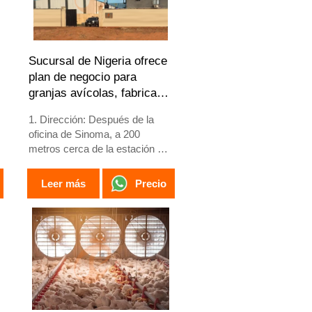
Sucursal de Nigeria ofrece
plan de negocio para
granjas avícolas, fabrica
equipos para granjas
1. Dirección: Después de la
avícolas
oficina de Sinoma, a 200
metros cerca de la estación de
servicio Danco, autopista
Lagos/Ibadan, estado de
Precio
Leer más
Lagos, Nigeria
2. Fábrica de jaulas avícolas y
equipos para granjas avícolas
y stock a la venta
3. Personalizado para granjas
avícolas nigerianas
4. La calidad y el diseño están
basados en estándares
europeos