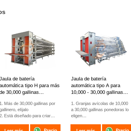
diseño de distribución
aves.
gratuito.
Recepción /WhatsApp NO. :
os
Recepción /WhatsApp NO. :
+8618830120193
+8618830120193
Jaula de batería
Jaula de batería
automática tipo H para más
automática tipo A para
de 30,000 gallinas
10,000 - 30,000 gallinas
ponedoras
ponedoras
1. Más de 30,000 gallinas por
1. Granjas avícolas de 10,000
gallinero, elíjalo
a 30,000 gallinas ponedoras lo
2. Está diseñado para criar
eligen
pollos de 12 o 16 semanas de
2. Gallinas adultas comienzan
edad hasta gallinas ponedoras
a poner huevos a las 16
Precio
Precio
Leer más
Leer más