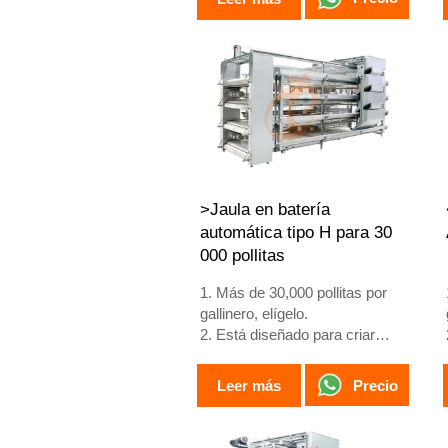
4. Incremento en producción de
huevos del 10%
5. Número de
recepción/WhatsApp:
+8618830120193
>Jaula en batería
automática tipo H para 30
000 pollitas
1. Más de 30,000 pollitas por
gallinero, elígelo.
2. Está diseñado para criar
pollitas mayores de 1 día hasta
gallinas de 12 a 16 semanas
Precio
Leer más
que comienzan a poner
huevos.
3. Su vida útil es de más de 25