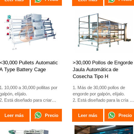
adultas
semanas
3. Su vida útil es de más de 25
3. Su vida útil supera los 25
años
años
4. Nuestra recepción en línea
4. Nuestra recepción en línea
24 horas. El número de
24 horas. Números de
WhatsApp es
WhatsApp: +8618830120193,
+8618830120193, +234
+234 8111199996
8111199996
<30,000 Pullets Automatic
>30,000 Pollos de Engorde
A Type Battery Cage
Jaula Automática de
Cosecha Tipo H
1. 10,000 a 30,000 pollitas por
1. Más de 30,000 pollos de
galpón, elíjalo.
engorde por galpón, elíjalo.
2. Está diseñado para criar
2. Está diseñado para la cría d
pollitas mayores de 1 día hasta
pollos de engorde de 1 a 45
gallinas de 12 a 16 semanas
días de edad listos para el
Precio
Precio
Leer más
Leer más
que comienzan a poner
mercado.
huevos.
3. Su vida útil es de más de 20
3. Su vida útil es de más de 25
años.