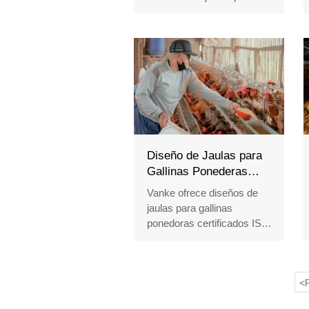
pollos con temperatura,
humedad y ventilación
precisas para un mejor
rendimiento avícola.
Recepción /WhatsApp NO. :
+8618830120193
Diseño de Jaulas para
Gallinas Ponederas
Certificado | Aprobado
Vanke ofrece diseños de
por ISO y CE
jaulas para gallinas
ponedoras certificados ISO
9001:2025 y CE
2026/683/UE para granjas
avícolas globales. Obtenga
<
soluciones eficientes y
P
conformes con más de 20