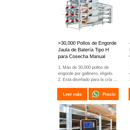
años.
4. Su estructura es fusión
inteligente artificial Vcloud,
gabinete de control eléctrico,
equipo automático de bebida,
alimentación, limpieza de
estiércol, cosecha manual.
>30,000 Pollos de Engorde
5. Nuestra recepción en línea
Jaula de Batería Tipo H
24 horas, el número de
para Cosecha Manual
What’sApp es
+8618830120193
1. Más de 30,000 pollos de
engorde por gallinero, elígelo.
2. Está diseñado para la cría de
pollos de engorde de 1 a 45
días de edad, listos para el
Precio
Leer más
mercado.
3. Su vida útil es de más de 20
años.
4. Su estructura es una fusión
inteligente artificial Vcloud,
gabinete de control eléctrico,