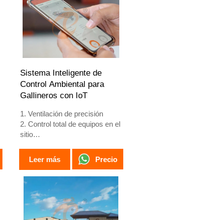
4. Nuestra recepción en línea
24 horas, el número de
What’sApp es
+8618830120193, +234
8111199996.
Sistema Inteligente de
Control Ambiental para
Gallineros con IoT
1. Ventilación de precisión
2. Control total de equipos en el
sitio
3. Sistema de alarma de
autodiagnóstico
Precio
Leer más
4. Hardware de estándar
europeo
5. Número de
recepción/WhatsApp:
+8618830120193