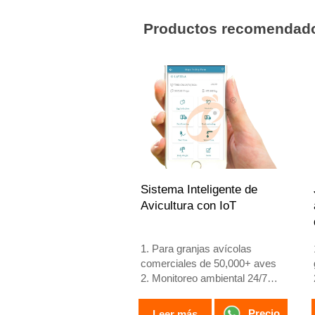
años de experiencia.
Contáctenos para diseños
Productos recomendad
personalizados.
Recepción /WhatsApp NO. :
+8618830120193
Sistema Inteligente de
Avicultura con IoT
1. Para granjas avícolas
comerciales de 50,000+ aves
2. Monitoreo ambiental 24/7
3. Mejora en conversión
alimenticia del 15-20%
Precio
Leer más