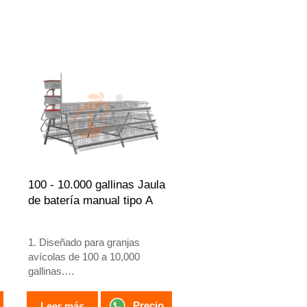
diseño.
Recepción /WhatsApp NO. :
+8618830120193
100 - 10.000 gallinas Jaula
de batería manual tipo A
1. Diseñado para granjas
avícolas de 100 a 10,000
gallinas.
2. Cría de pollos de 12 o 16
semanas para puesta de
Precio
Leer más