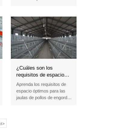
sensores inteligentes,
sistemas automatizados y
diseños basados en datos.
Obtenga soluciones
expertas para su granja hoy.
Recepción /WhatsApp NO. :
+8618830120193
¿Cuáles son los
requisitos de espacio
para las jaulas de pollos
Aprenda los requisitos de
de engorde?
espacio óptimos para las
jaulas de pollos de engorde
para garantizar el bienestar
animal y la eficiencia de la
granja. Obtenga soluciones
>
expertas en equipos
t
avícolas y consejos de