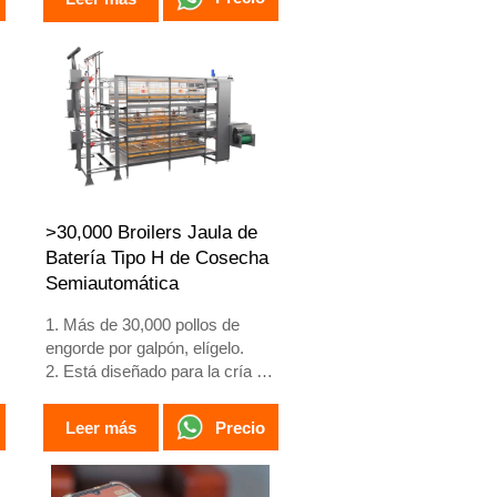
huevos.
3. Vida útil de más de 25 años.
4. Recepción en línea 24 horas.
Número de WhatsApp:
+8618830120193, +234
8111199996
>30,000 Broilers Jaula de
Batería Tipo H de Cosecha
Semiautomática
1. Más de 30,000 pollos de
engorde por galpón, elígelo.
e
2. Está diseñado para la cría de
pollos de engorde de 1 a 45
días de edad listos para el
Precio
Leer más
mercado.
3. Su vida útil es de más de 20
años.