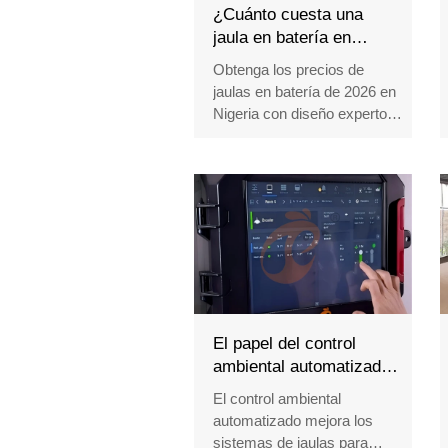
¿Cuánto cuesta una
jaula en batería en
Nigeria en 2026?
Obtenga los precios de
jaulas en batería de 2026 en
Nigeria con diseño experto
de distribución de granjas.
Compare jaulas para
ponedoras con estándar de
la UE por capacidad, calidad
del acero y funciones
inteligentes para un ROI a
largo plazo.
Recepción /WhatsApp NO. :
+8618830120193
El papel del control
ambiental automatizado
en los sistemas de
El control ambiental
jaulas para pollos
automatizado mejora los
sistemas de jaulas para