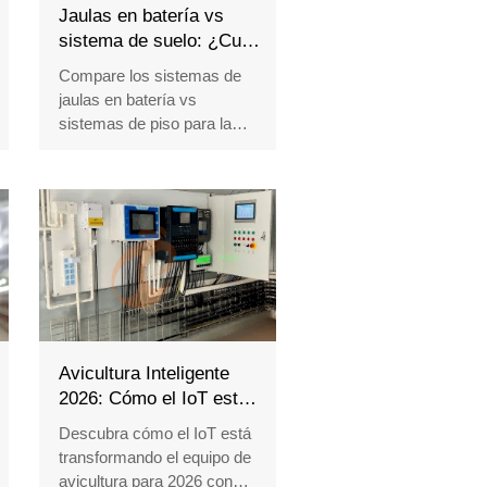
Jaulas en batería vs
sistema de suelo: ¿Cuál
se adapta mejor？
Compare los sistemas de
jaulas en batería vs
sistemas de piso para la
avicultura. Descubra los
beneficios en costos, mano
de obra y producción.
Obtenga soluciones
expertas en equipos de
Taiyu Group.
Reception /WhatsApp NO. :
+8618830120193
Avicultura Inteligente
2026: Cómo el IoT está
revolucionando el diseño
Descubra cómo el IoT está
de equipos
transformando el equipo de
avicultura para 2026 con