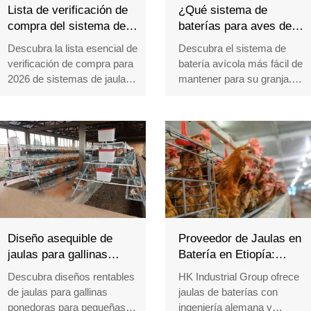
Lista de verificación de
¿Qué sistema de
compra del sistema de
baterías para aves de
jaulas en batería para
corral es el más fácil de
Descubra la lista esencial de
Descubra el sistema de
2026
mantener?
verificación de compra para
batería avícola más fácil de
2026 de sistemas de jaulas
mantener para su granja.
en batería en la avicultura.
Compare distribuciones de
Aprenda a optimizar la
jaulas, revisiones diarias y
distribución de las jaulas, la
consejos de expertos para
automatización y la
reducir la mano de obra y
eficiencia de la granja con
mejorar la eficiencia.
orientación experta.
Contacte con Taiyu para
Recepción /WhatsApp NO. :
obtener soluciones.
+8618830120193
Reception /WhatsApp NO. :
+8618830120193
Diseño asequible de
Proveedor de Jaulas en
jaulas para gallinas
Batería en Etiopía:
ponedoras para
Precio Directo de
Descubra diseños rentables
HK Industrial Group ofrece
pequeñas granjas
Fábrica para Granjas de
de jaulas para gallinas
jaulas de baterías con
Gallinas Ponedoras
ponedoras para pequeñas
ingeniería alemana y