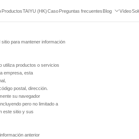
o
Productos
TAIYU (HK)
Caso
Preguntas frecuentes
Blog
Vídeo
Sol

l sitio para mantener información
 utiliza productos o servicios
 la empresa, esta
al,
ódigo postal, dirección.
camente su navegador
, incluyendo pero no limitado a
 este sitio y sus
información anterior