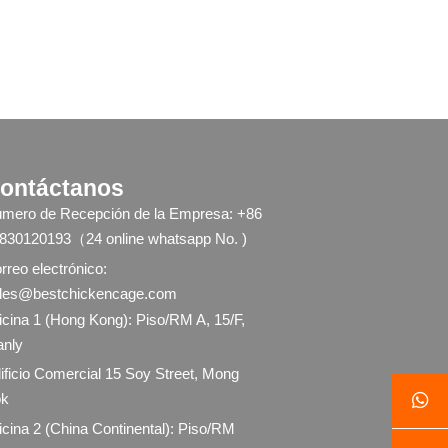
ontáctanos
mero de Recepción de la Empresa: +86
830120193（24 online whatsapp No. )
rreo electrónico:
les@bestchickencage.com
icina 1 (Hong Kong): Piso/RM A, 15/F,
nly
ificio Comercial 15 Soy Street, Mong
k

icina 2 (China Continental): Piso/RM