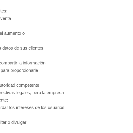
ntes;
tventa
 del aumento o
 datos de sus clientes,
ompartir la información;
 para proporcionarle
 autoridad competente
irectivas legales, pero la empresa
ente;
dar los intereses de los usuarios
tar o divulgar