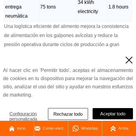
34 kWh
entrega
75 tons
1.8 hours
electricity
neumática
Una logística eficiente del alimento mejora la consistencia
de alimentación en los galpones avícolas y reduce la
presión operativa durante ciclos de producción a gran
escala.

Al hacer clic en 'Permitir todo', aceptas el almacenamiento
de cookies en tu dispositivo para mejorar la navegación del
Beneficios ambientales de las
sitio, analizar el uso del sitio y ayudar en nuestros esfuerzos
plantas modernas de alimento
de marketing.
Configuración
Aceptar todo
Rechazar todo
personalizada
Los proyectos modernos de ingeniería de plantas de




Inicio
Correo electrónico
WhatsApp
Arriba
alimento para aves se enfocan cada vez más en la