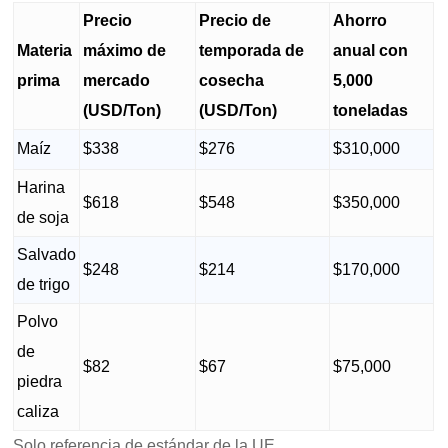
Precio
Precio de
Ahorro
Materia
máximo de
temporada de
anual con
prima
mercado
cosecha
5,000
(USD/Ton)
(USD/Ton)
toneladas
Maíz
$338
$276
$310,000
Harina
$618
$548
$350,000
de soja
Salvado
$248
$214
$170,000
de trigo
Polvo
de
$82
$67
$75,000
piedra
caliza
Solo referencia de estándar de la UE.