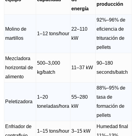
producción
energía
92%–96% de
Molino de
22–110
eficiencia de
1–12 tons/hour
martillos
kW
trituración de
pellets
Mezcladora
500–3,000
90–180
horizontal de
11–37 kW
kg/batch
seconds/batch
alimento
88%–95% de
1–20
55–280
tasa de
Peletizadora
toneladas/hora
kW
formación de
pellets
Enfriador de
Humedad final
1–15 tons/hour
3–15 kW
contraflujo
11%–13%