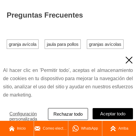
Preguntas Frecuentes
granja avícola
jaula para pollos
granjas avícolas
gallinero
jaula para aves
cage

equipos para granjas avícolas
Al hacer clic en 'Permitir todo', aceptas el almacenamiento
de cookies en tu dispositivo para mejorar la navegación del
sistema de jaulas para pollos
sitio, analizar el uso del sitio y ayudar en nuestros esfuerzos
proyecto de granja avícola
de marketing.
sistema de recolección de huevos
jaula para gallinas
Configuración
Aceptar todo
Rechazar todo
personalizada
jaulas para pollos
gallinero
bestchickencage




Inicio
Correo electrónico
WhatsApp
Arriba
sistema de jaulas
proveedor de jaulas para pollos