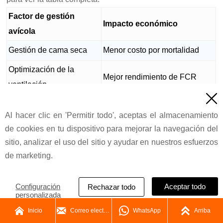
Factor de gestión
Impacto económico
avícola
Gestión de cama seca
Menor costo por mortalidad
Optimización de la
Mejor rendimiento de FCR
ventilación

Reducción de gastos en
Ingeniería de agua limpia
Al hacer clic en 'Permitir todo', aceptas el almacenamiento
medicación
de cookies en tu dispositivo para mejorar la navegación del
Ingeniería de
Menor costo de tratamiento de
sitio, analizar el uso del sitio y ayudar en nuestros esfuerzos
bioseguridad
enfermedades
de marketing.
Formulación balanceada
Ganancia de peso más rápida
de alimento
Configuración
Aceptar todo
Rechazar todo
personalizada
Las operaciones comerciales de cría de pollos de engorde




Inicio
Correo electrónico
WhatsApp
Arriba
comúnmente logran ganancias netas de entre $0.25 y