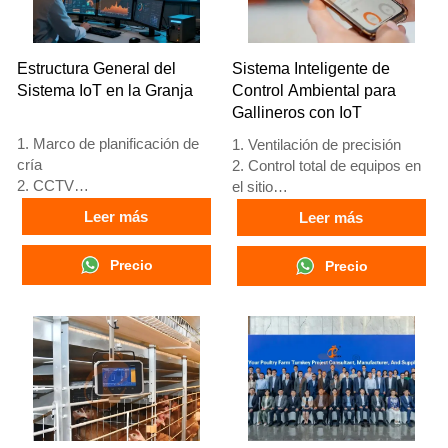
estiércol, cosecha manual.
estiércol, y recolección
5. Nuestra recepción en línea
manual.
24 horas, el número de
5. Nuestra recepción en línea
Estructura General del
Sistema Inteligente de
What’sApp es
24 horas. Números de
Sistema IoT en la Granja
Control Ambiental para
+8618830120193, +234
WhatsApp: +8618830120193,
Gallineros con IoT
8111199996.
+234 8111199996.
1. Marco de planificación de
1. Ventilación de precisión
cría
2. Control total de equipos en
2. CCTV
el sitio
3. Plataforma digital avícola -
3. Sistema de alarma de
Leer más
Leer más
pantalla grande integral
autodiagnóstico
4. Gestión de alarmas
4. Hardware de estándar
Precio
Precio
5. Recepción /WhatsApp NO.
europeo
: +8618830120193
5. Número de
recepción/WhatsApp:
+8618830120193