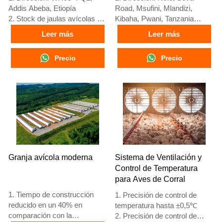
granjas avícolas
granjas avícolas
Addis Abeba, Etiopía
Road, Msufini, Mlandizi,
2. Stock de jaulas avícolas y
Kibaha, Pwani, Tanzania
equipos para granjas avícolas
2. Fábrica de equipos para
Leer más
Leer más
en venta
granjas avícolas y jaulas
3. Personalizado para granjas
avícolas con stock para venta
Precio
Precio
avícolas etíopes
3. Personalizado para granjas
4. La calidad y el diseño están
avícolas de Tanzania
basados en el estándar
4. Calidad y diseño basados
europeo
en estándares europeos
5. Recepción en línea 24
5. Recepción en línea 24
horas Whatsapp NO. :
horas Whatsapp NO. :
+8618830120193,
+8618830120193
contáctenos para obtener la
lista de precios
Granja avícola moderna
Sistema de Ventilación y
Control de Temperatura
para Aves de Corral
1. Tiempo de construcción
1. Precisión de control de
reducido en un 40% en
temperatura hasta ±0,5℃
comparación con la
2. Precisión de control de