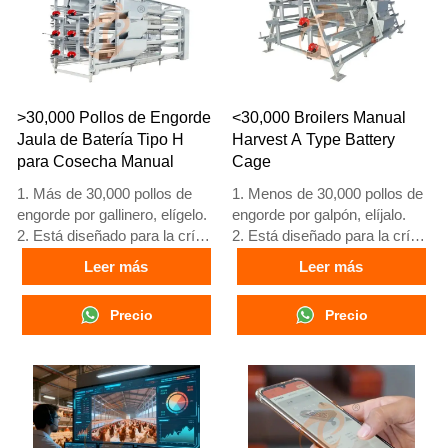
What’sApp es
What’sApp es
+8618830120193, +234
+8618830120193, +234
8111199996.
8111199996.
>30,000 Pollos de Engorde
<30,000 Broilers Manual
Jaula de Batería Tipo H
Harvest A Type Battery
para Cosecha Manual
Cage
1. Más de 30,000 pollos de
1. Menos de 30,000 pollos de
engorde por gallinero, elígelo.
engorde por galpón, elíjalo.
2. Está diseñado para la cría
2. Está diseñado para la cría
de pollos de engorde de 1 a
de pollos de engorde de 1 a
Leer más
Leer más
45 días de edad, listos para el
45 días de edad, listos para el
mercado.
mercado.
Precio
Precio
3. Su vida útil es de más de
3. Su vida útil es de más de
20 años.
20 años.
4. Su estructura es una fusión
4. Su estructura incluye fusión
inteligente artificial Vcloud,
inteligente artificial Vcloud,
gabinete de control eléctrico,
gabinete de control eléctrico,
equipo automático de bebida,
equipo automático de bebida,
alimentación y limpieza de
alimentación y limpieza de