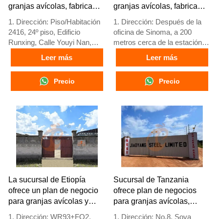
granjas avícolas, fabrica
granjas avícolas, fabrica
equipos para granjas
equipos para granjas
1. Dirección: Piso/Habitación
1. Dirección: Después de la
avícolas
avícolas
2416, 24º piso, Edificio
oficina de Sinoma, a 200
Runxing, Calle Youyi Nan,
metros cerca de la estación
Ciudad de Shijiazhuang,
de servicio Danco, autopista
Leer más
Leer más
Provincia de Hebei, China
Lagos/Ibadan, estado de
2. Fábrica de equipos para
Lagos, Nigeria
Precio
Precio
jaulas de aves y granjas
2. Fábrica de jaulas avícolas y
avícolas y stock disponible
equipos para granjas avícolas
para venta
y stock a la venta
3. Personalizado para granjas
3. Personalizado para granjas
avícolas locales
avícolas nigerianas
4. Calidad y diseño basados
4. La calidad y el diseño están
en estándares europeos
basados en estándares
5. Recepción en línea 24
europeos
horas Número de Whatsapp:
5. Recepción en línea 24
+8618830120193
horas Whatsapp NO.:
La sucursal de Etiopía
Sucursal de Tanzania
+8618830120193
ofrece un plan de negocio
ofrece plan de negocios
para granjas avícolas y
para granjas avícolas,
fabrica equipos para
fabrica equipos para
1. Dirección: WR93+FQ2,
1. Dirección: No.8, Sova