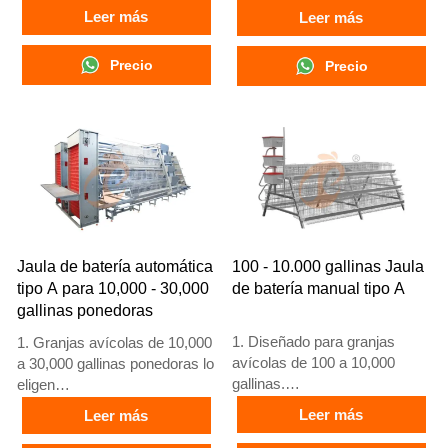
3. Mejora en conversión
pollos de 12 o 16 semanas de
Leer más
Leer más
alimenticia del 15-20%
edad hasta gallinas ponedoras
4. Incremento en producción
adultas
Precio
Precio
de huevos del 10%
3. Su vida útil es de más de
5. Número de
25 años
recepción/WhatsApp:
4. Nuestra recepción en línea
+8618830120193
24 horas. El número de
WhatsApp es
+8618830120193, +234
8111199996
Jaula de batería automática
100 - 10.000 gallinas Jaula
tipo A para 10,000 - 30,000
de batería manual tipo A
gallinas ponedoras
1. Diseñado para granjas
1. Granjas avícolas de 10,000
avícolas de 100 a 10,000
a 30,000 gallinas ponedoras lo
gallinas.
eligen
2. Cría de pollos de 12 o 16
2. Gallinas adultas comienzan
Leer más
Leer más
semanas para puesta de
a poner huevos a las 16
huevos.
semanas