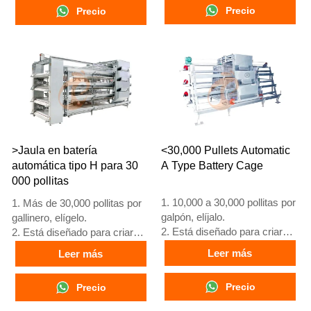
Precio
Precio
3. Vida útil de más de 25
3. Su vida útil supera los 25
años.
años
4. Recepción en línea 24
4. Nuestra recepción en línea
horas. Número de WhatsApp:
24 horas. Números de
+8618830120193, +234
WhatsApp: +8618830120193,
8111199996
+234 8111199996
>Jaula en batería
<30,000 Pullets Automatic
automática tipo H para 30
A Type Battery Cage
000 pollitas
1. 10,000 a 30,000 pollitas por
1. Más de 30,000 pollitas por
galpón, elíjalo.
gallinero, elígelo.
2. Está diseñado para criar
2. Está diseñado para criar
pollitas mayores de 1 día
pollitas mayores de 1 día
Leer más
Leer más
hasta gallinas de 12 a 16
hasta gallinas de 12 a 16
semanas que comienzan a
semanas que comienzan a
Precio
Precio
poner huevos.
poner huevos.
3. Su vida útil es de más de
3. Su vida útil es de más de