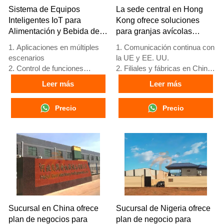
Sistema de Equipos
La sede central en Hong
Inteligentes IoT para
Kong ofrece soluciones
Alimentación y Bebida de
para granjas avícolas
Aves de Corral
según los estándares de la
1. Aplicaciones en múltiples
1. Comunicación continua con
UE y fabrica equipos para
escenarios
la UE y EE. UU.
granjas avícolas
2. Control de funciones
2. Filiales y fábricas en China,
completas
Nigeria, Etiopía y Tanzania
Leer más
Leer más
3. Protección de alerta
3. La calidad de los productos
temprana
está personalizada para
Precio
Precio
4. Alto rendimiento de
granjas avícolas locales
escalabilidad
4. Stock de jaulas avícolas y
5. Número de
equipos para granjas avícolas
recepción/WhatsApp:
a la venta
+8618830120193
5. Recepción en línea 24
horas Whatsapp NO. :
+8618830120193，
contáctenos para obtener
información completa
Sucursal en China ofrece
Sucursal de Nigeria ofrece
plan de negocios para
plan de negocio para