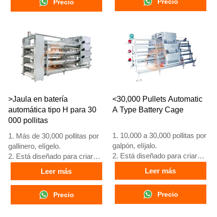
Precio
Precio
3. Vida útil de más de 25
3. Su vida útil supera los 25
años.
años
4. Recepción en línea 24
4. Nuestra recepción en línea
horas. Número de WhatsApp:
24 horas. Números de
+8618830120193, +234
WhatsApp: +8618830120193,
8111199996
+234 8111199996
>Jaula en batería
<30,000 Pullets Automatic
automática tipo H para 30
A Type Battery Cage
000 pollitas
1. 10,000 a 30,000 pollitas por
1. Más de 30,000 pollitas por
galpón, elíjalo.
gallinero, elígelo.
2. Está diseñado para criar
2. Está diseñado para criar
pollitas mayores de 1 día
pollitas mayores de 1 día
Leer más
Leer más
hasta gallinas de 12 a 16
hasta gallinas de 12 a 16
semanas que comienzan a
semanas que comienzan a
Precio
Precio
poner huevos.
poner huevos.
3. Su vida útil es de más de
3. Su vida útil es de más de
25 años.