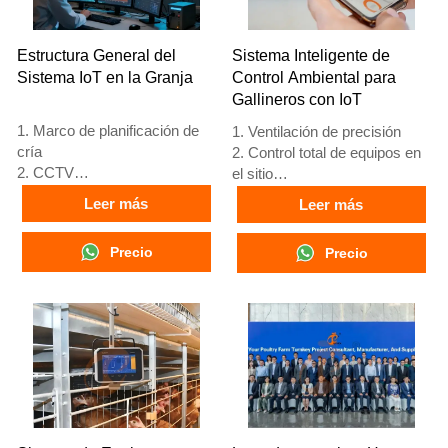
estiércol, cosecha manual.
estiércol, y recolección
5. Nuestra recepción en línea
manual.
24 horas, el número de
5. Nuestra recepción en línea
Estructura General del
Sistema Inteligente de
What’sApp es
24 horas. Números de
Sistema IoT en la Granja
Control Ambiental para
+8618830120193, +234
WhatsApp: +8618830120193,
Gallineros con IoT
8111199996.
+234 8111199996.
1. Marco de planificación de
1. Ventilación de precisión
cría
2. Control total de equipos en
2. CCTV
el sitio
3. Plataforma digital avícola -
3. Sistema de alarma de
Leer más
Leer más
pantalla grande integral
autodiagnóstico
4. Gestión de alarmas
4. Hardware de estándar
Precio
Precio
5. Recepción /WhatsApp NO.
europeo
: +8618830120193
5. Número de
recepción/WhatsApp:
+8618830120193