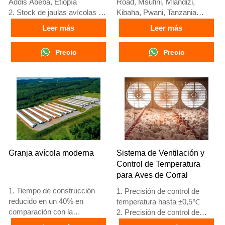
Addis Abeba, Etiopía
Road, Msufini, Mlandizi,
2. Stock de jaulas avícolas y
Kibaha, Pwani, Tanzania
equipos para granjas avícolas
2. Fábrica de equipos para
Leer más
Leer más
en venta
granjas avícolas y jaulas
3. Personalizado para granjas
avícolas con stock para venta
Precio
Precio
avícolas etíopes
3. Personalizado para granjas
4. La calidad y el diseño están
avícolas de Tanzania
basados en el estándar
4. Calidad y diseño basados
europeo
en estándares europeos
5. Recepción en línea 24
5. Recepción en línea 24
horas Whatsapp NO. :
horas Whatsapp NO. :
+8618830120193,
+8618830120193
contáctenos para obtener la
lista de precios
Granja avícola moderna
Sistema de Ventilación y
Control de Temperatura
para Aves de Corral
1. Tiempo de construcción
1. Precisión de control de
reducido en un 40% en
temperatura hasta ±0,5℃
comparación con la
2. Precisión de control de
mampostería
humedad ±5% RH