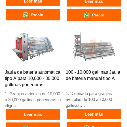
Leer más
Leer más
alimenticia del 15-20%
edad hasta gallinas ponedoras
4. Incremento en producción
adultas
Precio
Precio
de huevos del 10%
3. Su vida útil es de más de
5. Número de
25 años
recepción/WhatsApp:
4. Nuestra recepción en línea
+8618830120193
24 horas. El número de
WhatsApp es
+8618830120193, +234
8111199996
Jaula de batería automática
100 - 10.000 gallinas Jaula
tipo A para 10,000 - 30,000
de batería manual tipo A
gallinas ponedoras
1. Diseñado para granjas
1. Granjas avícolas de 10,000
avícolas de 100 a 10,000
a 30,000 gallinas ponedoras lo
gallinas.
eligen
2. Cría de pollos de 12 o 16
2. Gallinas adultas comienzan
Leer más
Leer más
semanas para puesta de
a poner huevos a las 16
huevos.
semanas