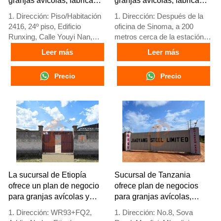
granjas avícolas, fabrica
granjas avícolas, fabrica
equipos para granjas
equipos para granjas
1. Dirección: Piso/Habitación
1. Dirección: Después de la
avícolas
avícolas
2416, 24º piso, Edificio
oficina de Sinoma, a 200
Runxing, Calle Youyi Nan,
metros cerca de la estación
Ciudad de Shijiazhuang,
de servicio Danco, autopista
Leer más
Leer más
Provincia de Hebei, China
Lagos/Ibadan, estado de
2. Fábrica de equipos para
Lagos, Nigeria
Precio
Precio
jaulas de aves y granjas
2. Fábrica de jaulas avícolas y
avícolas y stock disponible
equipos para granjas avícolas
para venta
y stock a la venta
3. Personalizado para granjas
3. Personalizado para granjas
avícolas locales
avícolas nigerianas
4. Calidad y diseño basados
4. La calidad y el diseño están
en estándares europeos
basados en estándares
5. Recepción en línea 24
europeos
horas Número de Whatsapp:
5. Recepción en línea 24
+8618830120193
horas Whatsapp NO.:
La sucursal de Etiopía
Sucursal de Tanzania
+8618830120193
ofrece un plan de negocio
ofrece plan de negocios
para granjas avícolas y
para granjas avícolas,
fabrica equipos para
fabrica equipos para
1. Dirección: WR93+FQ2,
1. Dirección: No.8, Sova
granjas avícolas
granjas avícolas