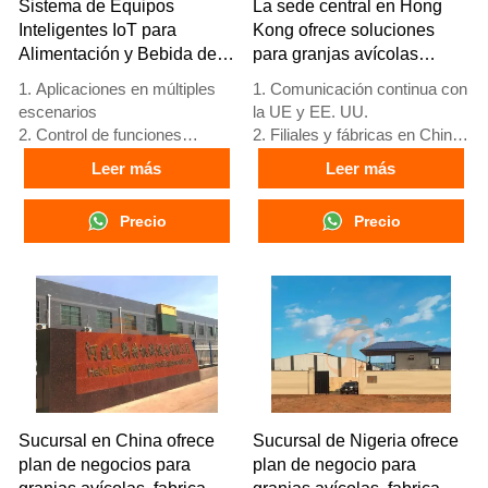
Sistema de Equipos
La sede central en Hong
Inteligentes IoT para
Kong ofrece soluciones
Alimentación y Bebida de
para granjas avícolas
Aves de Corral
según los estándares de la
1. Aplicaciones en múltiples
1. Comunicación continua con
UE y fabrica equipos para
escenarios
la UE y EE. UU.
granjas avícolas
2. Control de funciones
2. Filiales y fábricas en China,
completas
Nigeria, Etiopía y Tanzania
Leer más
Leer más
3. Protección de alerta
3. La calidad de los productos
temprana
está personalizada para
Precio
Precio
4. Alto rendimiento de
granjas avícolas locales
escalabilidad
4. Stock de jaulas avícolas y
5. Número de
equipos para granjas avícolas
recepción/WhatsApp:
a la venta
+8618830120193
5. Recepción en línea 24
horas Whatsapp NO. :
+8618830120193，
contáctenos para obtener
información completa
Sucursal en China ofrece
Sucursal de Nigeria ofrece
plan de negocios para
plan de negocio para