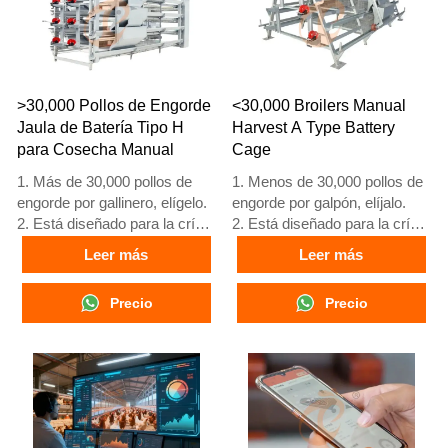
+8618830120193, +234
+8618830120193, +234
8111199996.
8111199996.
>30,000 Pollos de Engorde
<30,000 Broilers Manual
Jaula de Batería Tipo H
Harvest A Type Battery
para Cosecha Manual
Cage
1. Más de 30,000 pollos de
1. Menos de 30,000 pollos de
engorde por gallinero, elígelo.
engorde por galpón, elíjalo.
2. Está diseñado para la cría
2. Está diseñado para la cría
de pollos de engorde de 1 a
de pollos de engorde de 1 a
Leer más
Leer más
45 días de edad, listos para el
45 días de edad, listos para el
mercado.
mercado.
Precio
Precio
3. Su vida útil es de más de
3. Su vida útil es de más de
20 años.
20 años.
4. Su estructura es una fusión
4. Su estructura incluye fusión
inteligente artificial Vcloud,
inteligente artificial Vcloud,
gabinete de control eléctrico,
gabinete de control eléctrico,
equipo automático de bebida,
equipo automático de bebida,
alimentación y limpieza de
alimentación y limpieza de