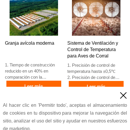
europeo
en estándares europeos
5. Recepción en línea 24
5. Recepción en línea 24
horas Whatsapp NO. :
horas Whatsapp NO. :
+8618830120193,
+8618830120193
contáctenos para obtener la
lista de precios
Granja avícola moderna
Sistema de Ventilación y
Control de Temperatura
para Aves de Corral
1. Tiempo de construcción
1. Precisión de control de
reducido en un 40% en
temperatura hasta ±0,5℃
comparación con la
2. Precisión de control de
mampostería
humedad ±5% RH
Leer más
Leer más
2. Desperdicio de material
3. Ventilador principal de flujo

reducido en un 20% en
de aire 45000 m³/h
Precio
Precio
comparación con los métodos
4. Espesor del panel de
Al hacer clic en 'Permitir todo', aceptas el almacenamiento
tradicionales
enfriamiento 150 mm
de cookies en tu dispositivo para mejorar la navegación del
3. Grosor del panel de pared
5. Recepción /WhatsApp NO.
100mm
: +8618830120193
sitio, analizar el uso del sitio y ayudar en nuestros esfuerzos
4. Espaciado entre columnas
de marketing.