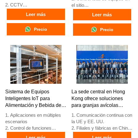
2. CCTV
el sitio
3. Plataforma digital avícola -
3. Sistema de alarma de
Leer más
Leer más
pantalla grande integral
autodiagnóstico
4. Gestión de alarmas
4. Hardware de estándar
Precio
Precio
5. Recepción /WhatsApp NO.
europeo
: +8618830120193
5. Número de
recepción/WhatsApp:
+8618830120193
Sistema de Equipos
La sede central en Hong
Inteligentes IoT para
Kong ofrece soluciones
Alimentación y Bebida de
para granjas avícolas
Aves de Corral
según los estándares de la
1. Aplicaciones en múltiples
1. Comunicación continua con
UE y fabrica equipos para
escenarios
la UE y EE. UU.
granjas avícolas
2. Control de funciones
2. Filiales y fábricas en China,
completas
Nigeria, Etiopía y Tanzania
Leer más
Leer más