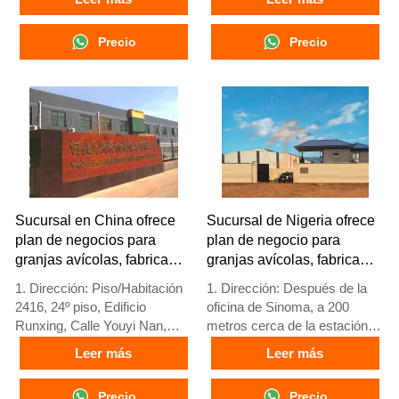
3. Protección de alerta
3. La calidad de los productos
temprana
está personalizada para
Precio
Precio
4. Alto rendimiento de
granjas avícolas locales
escalabilidad
4. Stock de jaulas avícolas y
5. Número de
equipos para granjas avícolas
recepción/WhatsApp:
a la venta
+8618830120193
5. Recepción en línea 24
horas Whatsapp NO. :
+8618830120193，
contáctenos para obtener
información completa
Sucursal en China ofrece
Sucursal de Nigeria ofrece
plan de negocios para
plan de negocio para
granjas avícolas, fabrica
granjas avícolas, fabrica
equipos para granjas
equipos para granjas
1. Dirección: Piso/Habitación
1. Dirección: Después de la
avícolas
avícolas
2416, 24º piso, Edificio
oficina de Sinoma, a 200
Runxing, Calle Youyi Nan,
metros cerca de la estación
Ciudad de Shijiazhuang,
de servicio Danco, autopista
Leer más
Leer más
Provincia de Hebei, China
Lagos/Ibadan, estado de
2. Fábrica de equipos para
Lagos, Nigeria
Precio
Precio