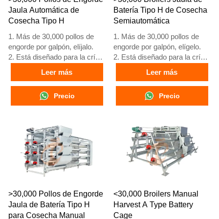
24 horas es el número de
24 horas, el número de
Jaula Automática de
Batería Tipo H de Cosecha
What’sApp: +86
What’sApp es
Cosecha Tipo H
Semiautomática
18830120193.
+8618830120193
1. Más de 30,000 pollos de
1. Más de 30,000 pollos de
engorde por galpón, elíjalo.
engorde por galpón, elígelo.
2. Está diseñado para la cría
2. Está diseñado para la cría
de pollos de engorde de 1 a
de pollos de engorde de 1 a
Leer más
Leer más
45 días de edad listos para el
45 días de edad listos para el
mercado.
mercado.
Precio
Precio
3. Su vida útil es de más de
3. Su vida útil es de más de
20 años.
20 años.
4. Nuestra recepción en línea
4. Nuestra recepción en línea
24 horas, el número de
24 horas, el número de
What’sApp es
What’sApp es
+8618830120193, +234
+8618830120193, +234
8111199996.
8111199996.
>30,000 Pollos de Engorde
<30,000 Broilers Manual
Jaula de Batería Tipo H
Harvest A Type Battery
para Cosecha Manual
Cage