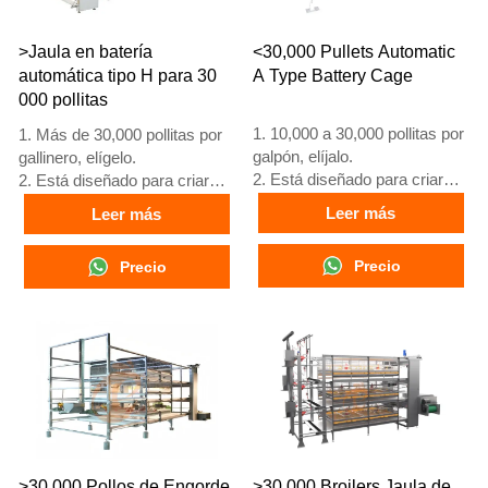
>Jaula en batería
<30,000 Pullets Automatic
automática tipo H para 30
A Type Battery Cage
000 pollitas
1. 10,000 a 30,000 pollitas por
1. Más de 30,000 pollitas por
galpón, elíjalo.
gallinero, elígelo.
2. Está diseñado para criar
2. Está diseñado para criar
pollitas mayores de 1 día
pollitas mayores de 1 día
Leer más
Leer más
hasta gallinas de 12 a 16
hasta gallinas de 12 a 16
semanas que comienzan a
semanas que comienzan a
Precio
Precio
poner huevos.
poner huevos.
3. Su vida útil es de más de
3. Su vida útil es de más de
25 años.
25 años.
4. Su estructura es fusión
4. Su estructura es fusión
inteligente artificial Vcloud,
inteligente artificial Vcloud,
armario de control eléctrico,
gabinete de control eléctrico,
equipo automático de bebida,
equipo automático de bebida,
alimentación, limpieza de
alimentación, limpieza de
estiércol, cosecha manual.
estiércol, cosecha manual.
5. Nuestra recepción en línea
5. Nuestra recepción en línea
>30,000 Pollos de Engorde
>30,000 Broilers Jaula de