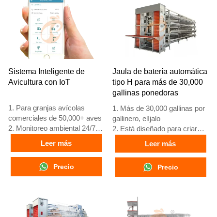
Sistema Inteligente de
Jaula de batería automática
Avicultura con IoT
tipo H para más de 30,000
gallinas ponedoras
1. Para granjas avícolas
1. Más de 30,000 gallinas por
comerciales de 50,000+ aves
gallinero, elíjalo
2. Monitoreo ambiental 24/7
2. Está diseñado para criar
3. Mejora en conversión
pollos de 12 o 16 semanas de
Leer más
Leer más
alimenticia del 15-20%
edad hasta gallinas ponedoras
4. Incremento en producción
adultas
Precio
Precio
de huevos del 10%
3. Su vida útil es de más de
5. Número de
25 años
recepción/WhatsApp:
4. Nuestra recepción en línea
+8618830120193
24 horas. El número de
WhatsApp es