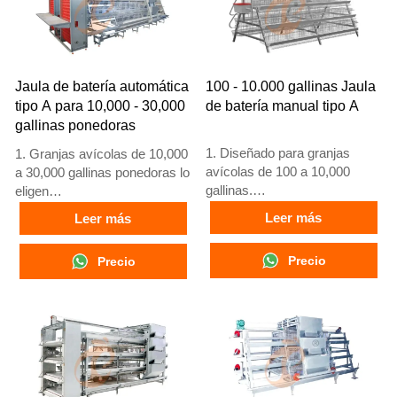
+8618830120193, +234
8111199996
Jaula de batería automática
100 - 10.000 gallinas Jaula
tipo A para 10,000 - 30,000
de batería manual tipo A
gallinas ponedoras
1. Diseñado para granjas
1. Granjas avícolas de 10,000
avícolas de 100 a 10,000
a 30,000 gallinas ponedoras lo
gallinas.
eligen
2. Cría de pollos de 12 o 16
2. Gallinas adultas comienzan
Leer más
Leer más
semanas para puesta de
a poner huevos a las 16
huevos.
semanas
Precio
Precio
3. Vida útil de más de 25
3. Su vida útil supera los 25
años.
años
4. Recepción en línea 24
4. Nuestra recepción en línea
horas. Número de WhatsApp:
24 horas. Números de
+8618830120193, +234
WhatsApp: +8618830120193,
8111199996
+234 8111199996