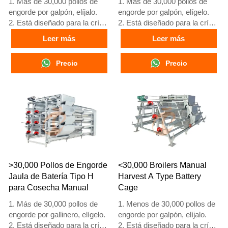
1. Más de 30,000 pollos de
1. Más de 30,000 pollos de
engorde por galpón, elíjalo.
engorde por galpón, elígelo.
2. Está diseñado para la cría
2. Está diseñado para la cría
de pollos de engorde de 1 a
de pollos de engorde de 1 a
Leer más
Leer más
45 días de edad listos para el
45 días de edad listos para el
mercado.
mercado.
Precio
Precio
3. Su vida útil es de más de
3. Su vida útil es de más de
20 años.
20 años.
4. Nuestra recepción en línea
4. Nuestra recepción en línea
24 horas, el número de
24 horas, el número de
What’sApp es
What’sApp es
+8618830120193, +234
+8618830120193, +234
8111199996.
8111199996.
>30,000 Pollos de Engorde
<30,000 Broilers Manual
Jaula de Batería Tipo H
Harvest A Type Battery
para Cosecha Manual
Cage
1. Más de 30,000 pollos de
1. Menos de 30,000 pollos de
engorde por gallinero, elígelo.
engorde por galpón, elíjalo.
2. Está diseñado para la cría
2. Está diseñado para la cría