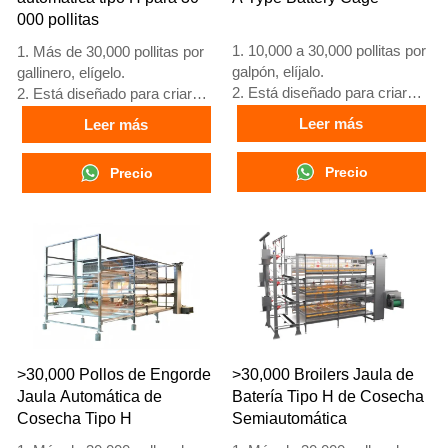
000 pollitas
1. 10,000 a 30,000 pollitas por
1. Más de 30,000 pollitas por
galpón, elíjalo.
gallinero, elígelo.
2. Está diseñado para criar
2. Está diseñado para criar
pollitas mayores de 1 día
pollitas mayores de 1 día
Leer más
Leer más
hasta gallinas de 12 a 16
hasta gallinas de 12 a 16
semanas que comienzan a
semanas que comienzan a
Precio
Precio
poner huevos.
poner huevos.
3. Su vida útil es de más de
3. Su vida útil es de más de
25 años.
25 años.
4. Su estructura es fusión
4. Su estructura es fusión
inteligente artificial Vcloud,
inteligente artificial Vcloud,
armario de control eléctrico,
gabinete de control eléctrico,
equipo automático de bebida,
equipo automático de bebida,
alimentación, limpieza de
alimentación, limpieza de
estiércol, cosecha manual.
estiércol, cosecha manual.
5. Nuestra recepción en línea
5. Nuestra recepción en línea
>30,000 Pollos de Engorde
>30,000 Broilers Jaula de
24 horas es el número de
24 horas, el número de
Jaula Automática de
Batería Tipo H de Cosecha
What’sApp: +86
What’sApp es
Cosecha Tipo H
Semiautomática
18830120193.
+8618830120193