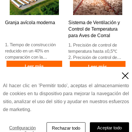
+8618830120193,
+8618830120193
contáctenos para obtener la
lista de precios
Granja avícola moderna
Sistema de Ventilación y
Control de Temperatura
para Aves de Corral
1. Tiempo de construcción
1. Precisión de control de
reducido en un 40% en
temperatura hasta ±0,5℃
comparación con la
2. Precisión de control de
mampostería
humedad ±5% RH
Leer más
Leer más
2. Desperdicio de material
3. Ventilador principal de flujo

reducido en un 20% en
de aire 45000 m³/h
Precio
Precio
comparación con los métodos
4. Espesor del panel de
Al hacer clic en 'Permitir todo', aceptas el almacenamiento
tradicionales
enfriamiento 150 mm
de cookies en tu dispositivo para mejorar la navegación del
3. Grosor del panel de pared
5. Recepción /WhatsApp NO.
100mm
: +8618830120193
sitio, analizar el uso del sitio y ayudar en nuestros esfuerzos
4. Espaciado entre columnas
de marketing.
6m
© 2022 Taiyu Industrial Group CO., LTD
5. Recepción /WhatsApp NO.
:
Política de privacidad
Configuración
Aceptar todo
Rechazar todo
+8618830120193,+2348111199996