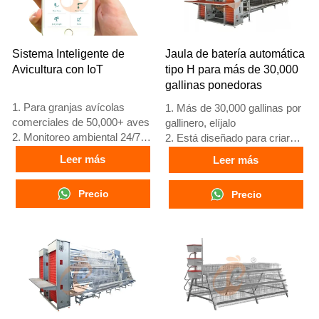
Sistema Inteligente de
Jaula de batería automática
Avicultura con IoT
tipo H para más de 30,000
gallinas ponedoras
1. Para granjas avícolas
1. Más de 30,000 gallinas por
comerciales de 50,000+ aves
gallinero, elíjalo
2. Monitoreo ambiental 24/7
2. Está diseñado para criar
3. Mejora en conversión
pollos de 12 o 16 semanas de
Leer más
Leer más
alimenticia del 15-20%
edad hasta gallinas ponedoras
4. Incremento en producción
adultas
Precio
Precio
de huevos del 10%
3. Su vida útil es de más de
5. Número de
25 años
recepción/WhatsApp:
4. Nuestra recepción en línea
+8618830120193
24 horas. El número de
WhatsApp es
+8618830120193, +234
8111199996