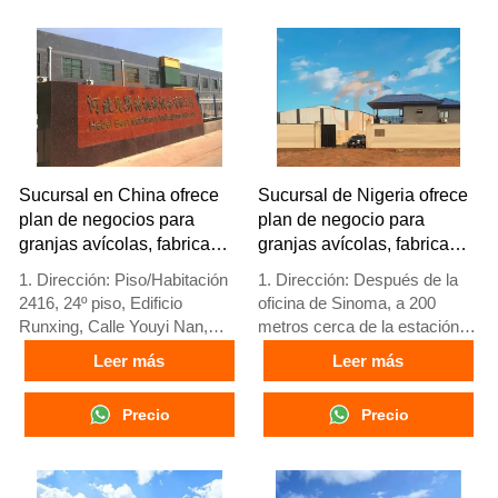
escalabilidad
4. Stock de jaulas avícolas y
5. Número de
equipos para granjas avícolas
recepción/WhatsApp:
a la venta
+8618830120193
5. Recepción en línea 24
horas Whatsapp NO. :
+8618830120193，
contáctenos para obtener
información completa
Sucursal en China ofrece
Sucursal de Nigeria ofrece
plan de negocios para
plan de negocio para
granjas avícolas, fabrica
granjas avícolas, fabrica
equipos para granjas
equipos para granjas
1. Dirección: Piso/Habitación
1. Dirección: Después de la
avícolas
avícolas
2416, 24º piso, Edificio
oficina de Sinoma, a 200
Runxing, Calle Youyi Nan,
metros cerca de la estación
Ciudad de Shijiazhuang,
de servicio Danco, autopista
Leer más
Leer más
Provincia de Hebei, China
Lagos/Ibadan, estado de
2. Fábrica de equipos para
Lagos, Nigeria
Precio
Precio
jaulas de aves y granjas
2. Fábrica de jaulas avícolas y
avícolas y stock disponible
equipos para granjas avícolas
para venta
y stock a la venta
3. Personalizado para granjas
3. Personalizado para granjas