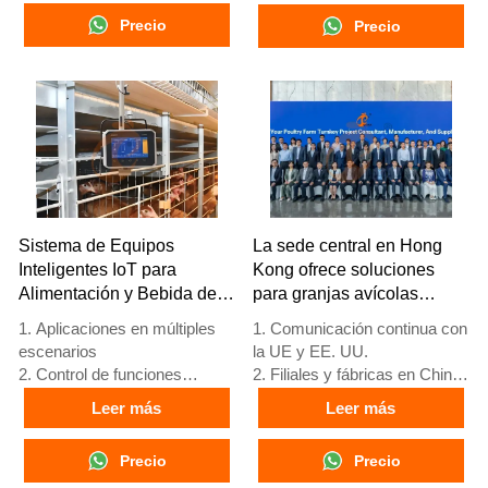
4. Gestión de alarmas
4. Hardware de estándar
Precio
Precio
5. Recepción /WhatsApp NO.
europeo
: +8618830120193
5. Número de
recepción/WhatsApp:
+8618830120193
Sistema de Equipos
La sede central en Hong
Inteligentes IoT para
Kong ofrece soluciones
Alimentación y Bebida de
para granjas avícolas
Aves de Corral
según los estándares de la
1. Aplicaciones en múltiples
1. Comunicación continua con
UE y fabrica equipos para
escenarios
la UE y EE. UU.
granjas avícolas
2. Control de funciones
2. Filiales y fábricas en China,
completas
Nigeria, Etiopía y Tanzania
Leer más
Leer más
3. Protección de alerta
3. La calidad de los productos
temprana
está personalizada para
Precio
Precio
4. Alto rendimiento de
granjas avícolas locales