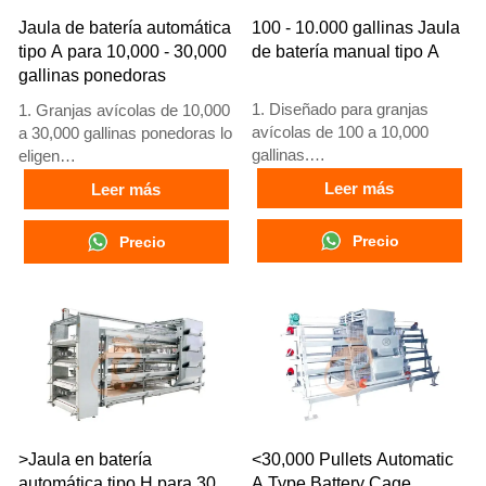
Jaula de batería automática
100 - 10.000 gallinas Jaula
tipo A para 10,000 - 30,000
de batería manual tipo A
gallinas ponedoras
1. Diseñado para granjas
1. Granjas avícolas de 10,000
avícolas de 100 a 10,000
a 30,000 gallinas ponedoras lo
gallinas.
eligen
2. Cría de pollos de 12 o 16
2. Gallinas adultas comienzan
Leer más
Leer más
semanas para puesta de
a poner huevos a las 16
huevos.
semanas
Precio
Precio
3. Vida útil de más de 25
3. Su vida útil supera los 25
años.
años
4. Recepción en línea 24
4. Nuestra recepción en línea
horas. Número de WhatsApp:
24 horas. Números de
+8618830120193, +234
WhatsApp: +8618830120193,
8111199996
+234 8111199996
>Jaula en batería
<30,000 Pullets Automatic
automática tipo H para 30
A Type Battery Cage