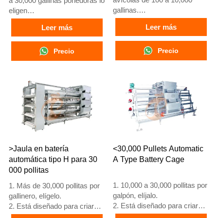
a 30,000 gallinas ponedoras lo
gallinas.
eligen
2. Cría de pollos de 12 o 16
2. Gallinas adultas comienzan
Leer más
Leer más
semanas para puesta de
a poner huevos a las 16
huevos.
semanas
3. Vida útil de más de 25
Precio
3. Su vida útil supera los 25
Precio
años.
años
4. Recepción en línea 24
4. Nuestra recepción en línea
horas. Número de WhatsApp:
24 horas. Números de
+8618830120193, +234
WhatsApp: +8618830120193,
8111199996
+234 8111199996
>Jaula en batería
<30,000 Pullets Automatic
automática tipo H para 30
A Type Battery Cage
000 pollitas
1. 10,000 a 30,000 pollitas por
1. Más de 30,000 pollitas por
galpón, elíjalo.
gallinero, elígelo.
2. Está diseñado para criar
2. Está diseñado para criar
pollitas mayores de 1 día
pollitas mayores de 1 día