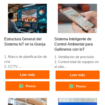
4. Su estructura es una fusión
4. Su estructura incluye fusión
inteligente artificial Vcloud,
inteligente artificial Vcloud,
gabinete de control eléctrico,
gabinete de control eléctrico,
equipo automático de bebida,
equipo automático de bebida,
alimentación y limpieza de
alimentación y limpieza de
estiércol, cosecha manual.
estiércol, y recolección
5. Nuestra recepción en línea
manual.
24 horas, el número de
5. Nuestra recepción en línea
Estructura General del
Sistema Inteligente de
What’sApp es
24 horas. Números de
Sistema IoT en la Granja
Control Ambiental para
+8618830120193, +234
WhatsApp: +8618830120193,
Gallineros con IoT
8111199996.
+234 8111199996.
1. Marco de planificación de
1. Ventilación de precisión
cría
2. Control total de equipos en
2. CCTV
el sitio
3. Plataforma digital avícola -
3. Sistema de alarma de
Leer más
Leer más
pantalla grande integral
autodiagnóstico
4. Gestión de alarmas
4. Hardware de estándar
5. Recepción /WhatsApp NO.
Precio
europeo
Precio
: +8618830120193
5. Número de
recepción/WhatsApp:
+8618830120193