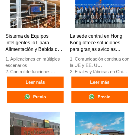
Sistema de Equipos
La sede central en Hong
Inteligentes IoT para
Kong ofrece soluciones
Alimentación y Bebida de
para granjas avícolas
Aves de Corral
según los estándares de la
1. Aplicaciones en múltiples
1. Comunicación continua con
UE y fabrica equipos para
escenarios
la UE y EE. UU.
granjas avícolas
2. Control de funciones
2. Filiales y fábricas en China,
completas
Nigeria, Etiopía y Tanzania
Leer más
Leer más
3. Protección de alerta
3. La calidad de los productos
temprana
está personalizada para
4. Alto rendimiento de
Precio
granjas avícolas locales
Precio
escalabilidad
4. Stock de jaulas avícolas y
5. Número de
equipos para granjas avícolas
recepción/WhatsApp:
a la venta
+8618830120193
5. Recepción en línea 24
horas Whatsapp NO. :
+8618830120193，