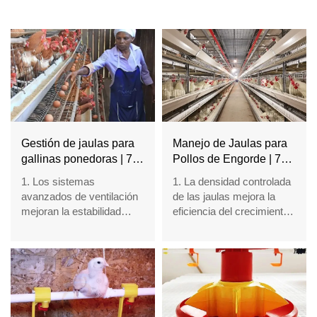
Gestión de jaulas para
Manejo de Jaulas para
gallinas ponedoras | 7
Pollos de Engorde | 7
consejos clave para un
Consejos Clave Para un
1. Los sistemas
1. La densidad controlada
mayor rendimiento de
Crecimiento Más Rápido
avanzados de ventilación
de las jaulas mejora la
huevos
de los Pollos de
mejoran la estabilidad
eficiencia del crecimiento
Engorde
operativa durante la
uniforme de los pollos de
producción intensiva
engorde
2. Los equipos de
2. La estabilidad de la
alimentación
ventilación reduce el
automatizados favorecen
impacto del amoníaco en
una distribución nutricional
el metabolismo
uniforme en todas las
respiratorio