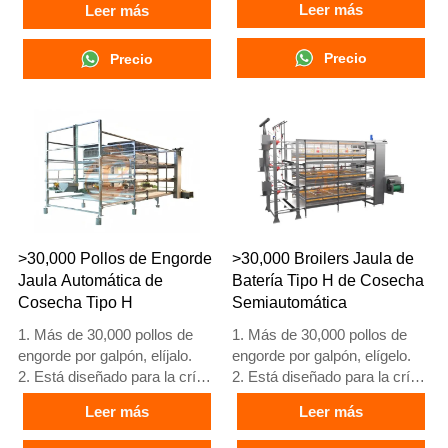
Leer más
Leer más
hasta gallinas de 12 a 16
hasta gallinas de 12 a 16
semanas que comienzan a
semanas que comienzan a
poner huevos.
Precio
poner huevos.
Precio
3. Su vida útil es de más de
3. Su vida útil es de más de
25 años.
25 años.
4. Su estructura es fusión
4. Su estructura es fusión
inteligente artificial Vcloud,
inteligente artificial Vcloud,
armario de control eléctrico,
gabinete de control eléctrico,
equipo automático de bebida,
equipo automático de bebida,
alimentación, limpieza de
alimentación, limpieza de
estiércol, cosecha manual.
estiércol, cosecha manual.
5. Nuestra recepción en línea
5. Nuestra recepción en línea
>30,000 Pollos de Engorde
>30,000 Broilers Jaula de
24 horas es el número de
24 horas, el número de
Jaula Automática de
Batería Tipo H de Cosecha
What’sApp: +86
What’sApp es
Cosecha Tipo H
Semiautomática
18830120193.
+8618830120193
1. Más de 30,000 pollos de
1. Más de 30,000 pollos de
engorde por galpón, elíjalo.
engorde por galpón, elígelo.
2. Está diseñado para la cría
2. Está diseñado para la cría
de pollos de engorde de 1 a
de pollos de engorde de 1 a
Leer más
Leer más
45 días de edad listos para el
45 días de edad listos para el
mercado.
mercado.