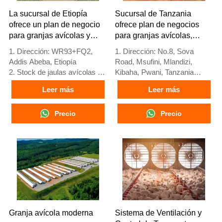
+8618830120193
horas Whatsapp NO.:
La sucursal de Etiopía
Sucursal de Tanzania
+8618830120193
ofrece un plan de negocio
ofrece plan de negocios
para granjas avícolas y
para granjas avícolas,
fabrica equipos para
fabrica equipos para
1. Dirección: WR93+FQ2,
1. Dirección: No.8, Sova
granjas avícolas
granjas avícolas
Addis Abeba, Etiopía
Road, Msufini, Mlandizi,
2. Stock de jaulas avícolas y
Kibaha, Pwani, Tanzania
equipos para granjas avícolas
2. Fábrica de equipos para
Leer más
Leer más
en venta
granjas avícolas y jaulas
3. Personalizado para granjas
avícolas con stock para venta
avícolas etíopes
Precio
3. Personalizado para granjas
Precio
4. La calidad y el diseño están
avícolas de Tanzania
basados en el estándar
4. Calidad y diseño basados
europeo
en estándares europeos
5. Recepción en línea 24
5. Recepción en línea 24
horas Whatsapp NO. :
horas Whatsapp NO. :
+8618830120193,
+8618830120193
contáctenos para obtener la
lista de precios
Granja avícola moderna
Sistema de Ventilación y