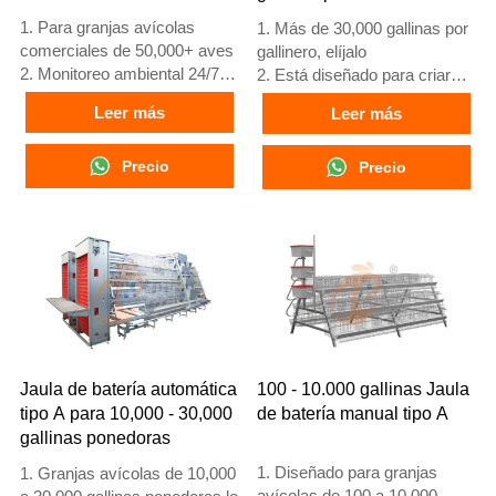
5. Recepción /WhatsApp
1. Para granjas avícolas
1. Más de 30,000 gallinas por
NO. : +8618830120193
comerciales de 50,000+ aves
gallinero, elíjalo
2. Monitoreo ambiental 24/7
2. Está diseñado para criar
3. Mejora en conversión
pollos de 12 o 16 semanas de
Leer más
Leer más
alimenticia del 15-20%
edad hasta gallinas
4. Incremento en producción
ponedoras adultas
de huevos del 10%
Precio
3. Su vida útil es de más de
Precio
5. Número de
25 años
recepción/WhatsApp:
4. Nuestra recepción en línea
+8618830120193
24 horas. El número de
WhatsApp es
+8618830120193, +234
8111199996
Jaula de batería automática
100 - 10.000 gallinas Jaula
tipo A para 10,000 - 30,000
de batería manual tipo A
gallinas ponedoras
1. Diseñado para granjas
1. Granjas avícolas de 10,000
avícolas de 100 a 10,000