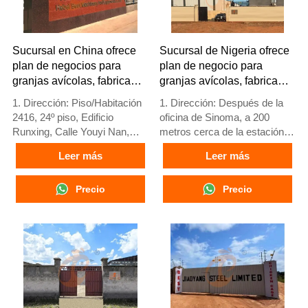
contáctenos para obtener
información completa
Sucursal en China ofrece
Sucursal de Nigeria ofrece
plan de negocios para
plan de negocio para
granjas avícolas, fabrica
granjas avícolas, fabrica
equipos para granjas
equipos para granjas
1. Dirección: Piso/Habitación
1. Dirección: Después de la
avícolas
avícolas
2416, 24º piso, Edificio
oficina de Sinoma, a 200
Runxing, Calle Youyi Nan,
metros cerca de la estación
Ciudad de Shijiazhuang,
de servicio Danco, autopista
Leer más
Leer más
Provincia de Hebei, China
Lagos/Ibadan, estado de
2. Fábrica de equipos para
Lagos, Nigeria
jaulas de aves y granjas
Precio
2. Fábrica de jaulas avícolas
Precio
avícolas y stock disponible
y equipos para granjas
para venta
avícolas y stock a la venta
3. Personalizado para granjas
3. Personalizado para granjas
avícolas locales
avícolas nigerianas
4. Calidad y diseño basados
4. La calidad y el diseño están
en estándares europeos
basados en estándares
5. Recepción en línea 24
europeos
horas Número de Whatsapp:
5. Recepción en línea 24