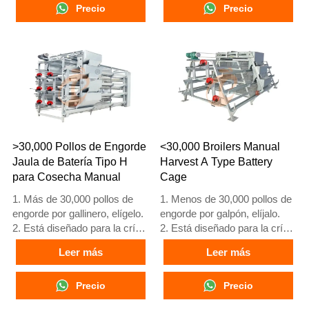
3. Su vida útil es de más de
Precio
3. Su vida útil es de más de
Precio
20 años.
20 años.
4. Nuestra recepción en línea
4. Nuestra recepción en línea
24 horas, el número de
24 horas, el número de
What’sApp es
What’sApp es
+8618830120193, +234
+8618830120193, +234
8111199996.
8111199996.
>30,000 Pollos de Engorde
<30,000 Broilers Manual
Jaula de Batería Tipo H
Harvest A Type Battery
para Cosecha Manual
Cage
1. Más de 30,000 pollos de
1. Menos de 30,000 pollos de
engorde por gallinero, elígelo.
engorde por galpón, elíjalo.
2. Está diseñado para la cría
2. Está diseñado para la cría
de pollos de engorde de 1 a
de pollos de engorde de 1 a
Leer más
Leer más
45 días de edad, listos para el
45 días de edad, listos para el
mercado.
mercado.
3. Su vida útil es de más de
Precio
3. Su vida útil es de más de
Precio
20 años.
20 años.