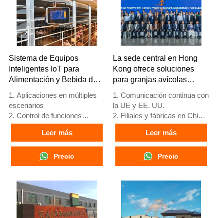
Sistema de Equipos
La sede central en Hong
Inteligentes IoT para
Kong ofrece soluciones
Alimentación y Bebida de
para granjas avícolas
Aves de Corral
según los estándares de la
1. Aplicaciones en múltiples
1. Comunicación continua con
UE y fabrica equipos para
escenarios
la UE y EE. UU.
granjas avícolas
2. Control de funciones
2. Filiales y fábricas en China,
completas
Nigeria, Etiopía y Tanzania
Leer más
Leer más
3. Protección de alerta
3. La calidad de los productos
temprana
está personalizada para
4. Alto rendimiento de
Precio
granjas avícolas locales
Precio
escalabilidad
4. Stock de jaulas avícolas y
5. Número de
equipos para granjas avícolas
recepción/WhatsApp:
a la venta
+8618830120193
5. Recepción en línea 24
horas Whatsapp NO. :
+8618830120193，