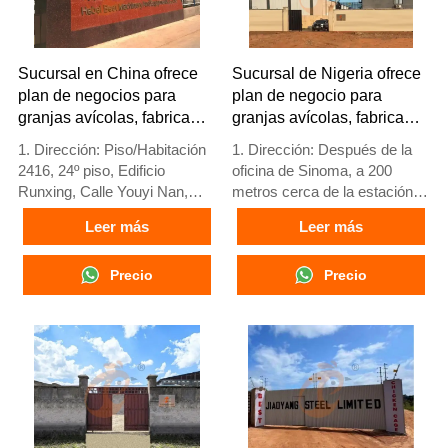
contáctenos para obtener
información completa
Sucursal en China ofrece
Sucursal de Nigeria ofrece
plan de negocios para
plan de negocio para
granjas avícolas, fabrica
granjas avícolas, fabrica
equipos para granjas
equipos para granjas
1. Dirección: Piso/Habitación
1. Dirección: Después de la
avícolas
avícolas
2416, 24º piso, Edificio
oficina de Sinoma, a 200
Runxing, Calle Youyi Nan,
metros cerca de la estación
Ciudad de Shijiazhuang,
de servicio Danco, autopista
Leer más
Leer más
Provincia de Hebei, China
Lagos/Ibadan, estado de
2. Fábrica de equipos para
Lagos, Nigeria
jaulas de aves y granjas
Precio
2. Fábrica de jaulas avícolas
Precio
avícolas y stock disponible
y equipos para granjas
para venta
avícolas y stock a la venta
3. Personalizado para granjas
3. Personalizado para granjas
avícolas locales
avícolas nigerianas
4. Calidad y diseño basados
4. La calidad y el diseño están
en estándares europeos
basados en estándares
5. Recepción en línea 24
europeos
horas Número de Whatsapp:
5. Recepción en línea 24