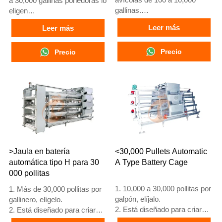
a 30,000 gallinas ponedoras lo
gallinas.
eligen
2. Cría de pollos de 12 o 16
2. Gallinas adultas comienzan
Leer más
Leer más
semanas para puesta de
a poner huevos a las 16
huevos.
semanas
3. Vida útil de más de 25
Precio
3. Su vida útil supera los 25
Precio
años.
años
4. Recepción en línea 24
4. Nuestra recepción en línea
horas. Número de WhatsApp:
24 horas. Números de
+8618830120193, +234
WhatsApp: +8618830120193,
8111199996
+234 8111199996
>Jaula en batería
<30,000 Pullets Automatic
automática tipo H para 30
A Type Battery Cage
000 pollitas
1. 10,000 a 30,000 pollitas por
1. Más de 30,000 pollitas por
galpón, elíjalo.
gallinero, elígelo.
2. Está diseñado para criar
2. Está diseñado para criar
pollitas mayores de 1 día
pollitas mayores de 1 día