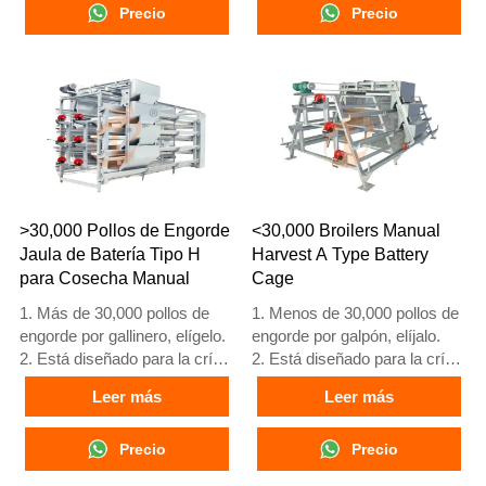
3. Su vida útil es de más de
Precio
3. Su vida útil es de más de
Precio
20 años.
20 años.
4. Nuestra recepción en línea
4. Nuestra recepción en línea
24 horas, el número de
24 horas, el número de
What’sApp es
What’sApp es
+8618830120193, +234
+8618830120193, +234
8111199996.
8111199996.
>30,000 Pollos de Engorde
<30,000 Broilers Manual
Jaula de Batería Tipo H
Harvest A Type Battery
para Cosecha Manual
Cage
1. Más de 30,000 pollos de
1. Menos de 30,000 pollos de
engorde por gallinero, elígelo.
engorde por galpón, elíjalo.
2. Está diseñado para la cría
2. Está diseñado para la cría
de pollos de engorde de 1 a
de pollos de engorde de 1 a
Leer más
Leer más
45 días de edad, listos para el
45 días de edad, listos para el
mercado.
mercado.
3. Su vida útil es de más de
Precio
3. Su vida útil es de más de
Precio
20 años.
20 años.