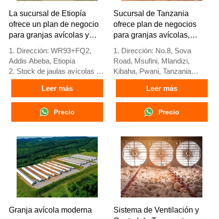
+8618830120193
horas Whatsapp NO.:
La sucursal de Etiopía
Sucursal de Tanzania
+8618830120193
ofrece un plan de negocio
ofrece plan de negocios
para granjas avícolas y
para granjas avícolas,
fabrica equipos para
fabrica equipos para
1. Dirección: WR93+FQ2,
1. Dirección: No.8, Sova
granjas avícolas
granjas avícolas
Addis Abeba, Etiopía
Road, Msufini, Mlandizi,
2. Stock de jaulas avícolas y
Kibaha, Pwani, Tanzania
equipos para granjas avícolas
2. Fábrica de equipos para
Leer más
Leer más
en venta
granjas avícolas y jaulas
3. Personalizado para granjas
avícolas con stock para venta
avícolas etíopes
Precio
3. Personalizado para granjas
Precio
4. La calidad y el diseño están
avícolas de Tanzania
basados en el estándar
4. Calidad y diseño basados
europeo
en estándares europeos
5. Recepción en línea 24
5. Recepción en línea 24
horas Whatsapp NO. :
horas Whatsapp NO. :
+8618830120193,
+8618830120193
contáctenos para obtener la
lista de precios
Granja avícola moderna
Sistema de Ventilación y