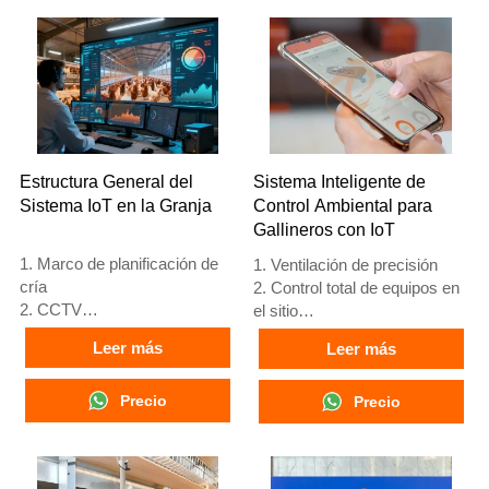
4. Su estructura es una fusión
4. Su estructura incluye fusión
inteligente artificial Vcloud,
inteligente artificial Vcloud,
gabinete de control eléctrico,
gabinete de control eléctrico,
equipo automático de bebida,
equipo automático de bebida,
alimentación y limpieza de
alimentación y limpieza de
estiércol, cosecha manual.
estiércol, y recolección
5. Nuestra recepción en línea
manual.
24 horas, el número de
5. Nuestra recepción en línea
Estructura General del
Sistema Inteligente de
What’sApp es
24 horas. Números de
Sistema IoT en la Granja
Control Ambiental para
+8618830120193, +234
WhatsApp: +8618830120193,
Gallineros con IoT
8111199996.
+234 8111199996.
1. Marco de planificación de
1. Ventilación de precisión
cría
2. Control total de equipos en
2. CCTV
el sitio
3. Plataforma digital avícola -
3. Sistema de alarma de
Leer más
Leer más
pantalla grande integral
autodiagnóstico
4. Gestión de alarmas
4. Hardware de estándar
5. Recepción /WhatsApp NO.
Precio
europeo
Precio
: +8618830120193
5. Número de
recepción/WhatsApp:
+8618830120193