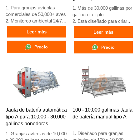
1. Para granjas avícolas
1. Más de 30,000 gallinas por
comerciales de 50,000+ aves
gallinero, elíjalo
2. Monitoreo ambiental 24/7
2. Está diseñado para criar
3. Mejora en conversión
pollos de 12 o 16 semanas de
Leer más
Leer más
alimenticia del 15-20%
edad hasta gallinas
4. Incremento en producción
ponedoras adultas
de huevos del 10%
Precio
3. Su vida útil es de más de
Precio
5. Número de
25 años
recepción/WhatsApp:
4. Nuestra recepción en línea
+8618830120193
24 horas. El número de
WhatsApp es
+8618830120193, +234
8111199996
Jaula de batería automática
100 - 10.000 gallinas Jaula
tipo A para 10,000 - 30,000
de batería manual tipo A
gallinas ponedoras
1. Diseñado para granjas
1. Granjas avícolas de 10,000
avícolas de 100 a 10,000