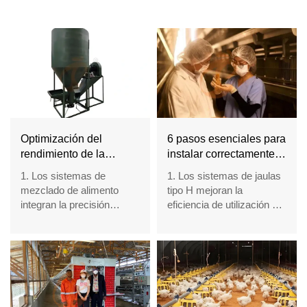
Optimización del
6 pasos esenciales para
rendimiento de la
instalar correctamente
mezcladora de alimento
las jaulas para pollos
1. Los sistemas de
1. Los sistemas de jaulas
| Soluciones avanzadas
tipo H en granjas
mezclado de alimento
tipo H mejoran la
de mezcla de alimento
avícolas
integran la precisión
eficiencia de utilización del
para granjas de pollos
mecánica con la lógica de
espacio en la avicultura
la ingeniería nutricional
comercial
2. La automatización
2. Los sistemas
mejora la consistencia en
automatizados estabilizan
los ciclos de producción
la consistencia de la
de alimento avícola
alimentación y la
3. La mezcla estable
recolección de huevos