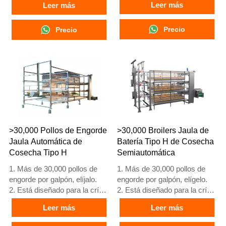
Leer más
Leer más
hasta gallinas de 12 a 16
hasta gallinas de 12 a 16
semanas que comienzan a
semanas que comienzan a
poner huevos.
Precio
poner huevos.
Precio
3. Su vida útil es de más de
3. Su vida útil es de más de
25 años.
25 años.
4. Su estructura es fusión
4. Su estructura es fusión
inteligente artificial Vcloud,
inteligente artificial Vcloud,
armario de control eléctrico,
gabinete de control eléctrico,
equipo automático de bebida,
equipo automático de bebida,
alimentación, limpieza de
alimentación, limpieza de
estiércol, cosecha manual.
estiércol, cosecha manual.
5. Nuestra recepción en línea
5. Nuestra recepción en línea
>30,000 Pollos de Engorde
>30,000 Broilers Jaula de
24 horas es el número de
24 horas, el número de
Jaula Automática de
Batería Tipo H de Cosecha
What’sApp: +86
What’sApp es
Cosecha Tipo H
Semiautomática
18830120193.
+8618830120193
1. Más de 30,000 pollos de
1. Más de 30,000 pollos de
engorde por galpón, elíjalo.
engorde por galpón, elígelo.
2. Está diseñado para la cría
2. Está diseñado para la cría
de pollos de engorde de 1 a
de pollos de engorde de 1 a
Leer más
Leer más
45 días de edad listos para el
45 días de edad listos para el
mercado.
mercado.