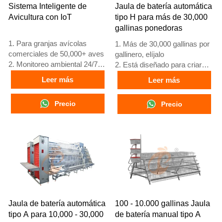
Sistema Inteligente de
Jaula de batería automática
Avicultura con IoT
tipo H para más de 30,000
gallinas ponedoras
1. Para granjas avícolas
1. Más de 30,000 gallinas por
comerciales de 50,000+ aves
gallinero, elíjalo
2. Monitoreo ambiental 24/7
2. Está diseñado para criar
3. Mejora en conversión
pollos de 12 o 16 semanas de
Leer más
Leer más
alimenticia del 15-20%
edad hasta gallinas ponedoras
4. Incremento en producción
adultas
Precio
Precio
de huevos del 10%
3. Su vida útil es de más de
5. Número de
25 años
recepción/WhatsApp:
4. Nuestra recepción en línea
+8618830120193
24 horas. El número de
WhatsApp es
+8618830120193, +234
8111199996
Jaula de batería automática
100 - 10.000 gallinas Jaula
tipo A para 10,000 - 30,000
de batería manual tipo A