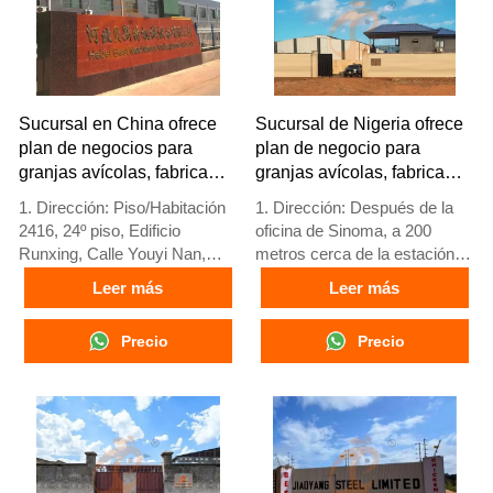
+8618830120193
5. Recepción en línea 24
horas Whatsapp NO. :
+8618830120193，
contáctenos para obtener
información completa
Sucursal en China ofrece
Sucursal de Nigeria ofrece
plan de negocios para
plan de negocio para
granjas avícolas, fabrica
granjas avícolas, fabrica
equipos para granjas
equipos para granjas
1. Dirección: Piso/Habitación
1. Dirección: Después de la
avícolas
avícolas
2416, 24º piso, Edificio
oficina de Sinoma, a 200
Runxing, Calle Youyi Nan,
metros cerca de la estación
Ciudad de Shijiazhuang,
de servicio Danco, autopista
Leer más
Leer más
Provincia de Hebei, China
Lagos/Ibadan, estado de
2. Fábrica de equipos para
Lagos, Nigeria
Precio
Precio
jaulas de aves y granjas
2. Fábrica de jaulas avícolas y
avícolas y stock disponible
equipos para granjas avícolas
para venta
y stock a la venta
3. Personalizado para granjas
3. Personalizado para granjas
avícolas locales
avícolas nigerianas
4. Calidad y diseño basados
4. La calidad y el diseño están
en estándares europeos
basados en estándares