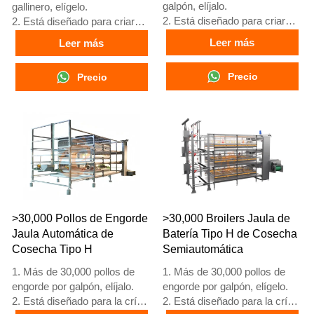
galpón, elíjalo.
gallinero, elígelo.
2. Está diseñado para criar
2. Está diseñado para criar
pollitas mayores de 1 día
pollitas mayores de 1 día
Leer más
Leer más
hasta gallinas de 12 a 16
hasta gallinas de 12 a 16
semanas que comienzan a
semanas que comienzan a
Precio
Precio
poner huevos.
poner huevos.
3. Su vida útil es de más de
3. Su vida útil es de más de
25 años.
25 años.
4. Su estructura es fusión
4. Su estructura es fusión
inteligente artificial Vcloud,
inteligente artificial Vcloud,
armario de control eléctrico,
gabinete de control eléctrico,
equipo automático de bebida,
equipo automático de bebida,
alimentación, limpieza de
alimentación, limpieza de
estiércol, cosecha manual.
estiércol, cosecha manual.
5. Nuestra recepción en línea
5. Nuestra recepción en línea
>30,000 Pollos de Engorde
>30,000 Broilers Jaula de
24 horas es el número de
24 horas, el número de
Jaula Automática de
Batería Tipo H de Cosecha
What’sApp: +86
What’sApp es
Cosecha Tipo H
Semiautomática
18830120193.
+8618830120193
1. Más de 30,000 pollos de
1. Más de 30,000 pollos de
engorde por galpón, elíjalo.
engorde por galpón, elígelo.
2. Está diseñado para la cría
2. Está diseñado para la cría