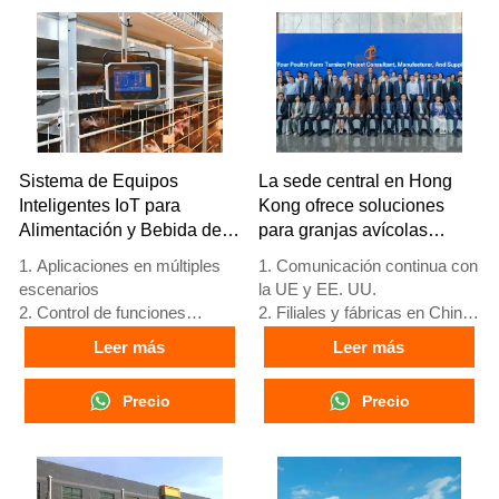
recepción/WhatsApp:
+8618830120193
Sistema de Equipos
La sede central en Hong
Inteligentes IoT para
Kong ofrece soluciones
Alimentación y Bebida de
para granjas avícolas
Aves de Corral
según los estándares de la
1. Aplicaciones en múltiples
1. Comunicación continua con
UE y fabrica equipos para
escenarios
la UE y EE. UU.
granjas avícolas
2. Control de funciones
2. Filiales y fábricas en China,
completas
Nigeria, Etiopía y Tanzania
Leer más
Leer más
3. Protección de alerta
3. La calidad de los productos
temprana
está personalizada para
Precio
Precio
4. Alto rendimiento de
granjas avícolas locales
escalabilidad
4. Stock de jaulas avícolas y
5. Número de
equipos para granjas avícolas
recepción/WhatsApp:
a la venta