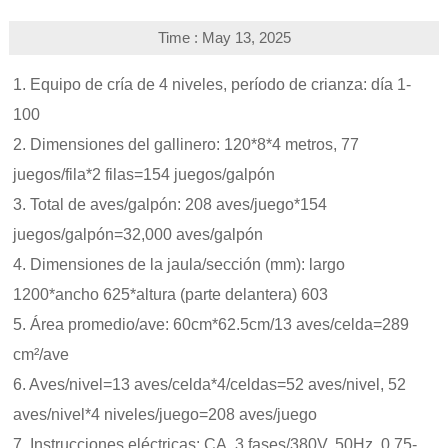
Time : May 13, 2025
1. Equipo de cría de 4 niveles, período de crianza: día 1-
100
2. Dimensiones del gallinero: 120*8*4 metros, 77
juegos/fila*2 filas=154 juegos/galpón
3. Total de aves/galpón: 208 aves/juego*154
juegos/galpón=32,000 aves/galpón
4. Dimensiones de la jaula/sección (mm): largo
1200*ancho 625*altura (parte delantera) 603
5. Área promedio/ave: 60cm*62.5cm/13 aves/celda=289
cm²/ave
6. Aves/nivel=13 aves/celda*4/celdas=52 aves/nivel, 52
aves/nivel*4 niveles/juego=208 aves/juego
7. Instrucciones eléctricas: CA, 3 fases/380V, 50Hz, 0.75-