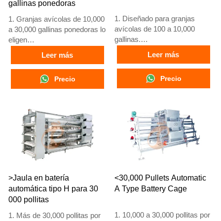
gallinas ponedoras
1. Diseñado para granjas
1. Granjas avícolas de 10,000
avícolas de 100 a 10,000
a 30,000 gallinas ponedoras lo
gallinas.
eligen
2. Cría de pollos de 12 o 16
2. Gallinas adultas comienzan
Leer más
Leer más
semanas para puesta de
a poner huevos a las 16
huevos.
semanas
Precio
Precio
3. Vida útil de más de 25
3. Su vida útil supera los 25
años.
años
4. Recepción en línea 24
4. Nuestra recepción en línea
horas. Número de WhatsApp:
24 horas. Números de
+8618830120193, +234
WhatsApp: +8618830120193,
8111199996
+234 8111199996
>Jaula en batería
<30,000 Pullets Automatic
automática tipo H para 30
A Type Battery Cage
000 pollitas
1. 10,000 a 30,000 pollitas por
1. Más de 30,000 pollitas por