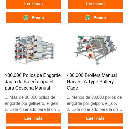
de pollos de engorde de 1 a
de pollos de engorde de 1 a
Leer más
Leer más
45 días de edad listos para el
45 días de edad listos para el
mercado.
mercado.
Precio
Precio
3. Su vida útil es de más de
3. Su vida útil es de más de
20 años.
20 años.
4. Nuestra recepción en línea
4. Nuestra recepción en línea
24 horas, el número de
24 horas, el número de
What’sApp es
What’sApp es
+8618830120193, +234
+8618830120193, +234
8111199996.
8111199996.
>30,000 Pollos de Engorde
<30,000 Broilers Manual
Jaula de Batería Tipo H
Harvest A Type Battery
para Cosecha Manual
Cage
1. Más de 30,000 pollos de
1. Menos de 30,000 pollos de
engorde por gallinero, elígelo.
engorde por galpón, elíjalo.
2. Está diseñado para la cría
2. Está diseñado para la cría
de pollos de engorde de 1 a
de pollos de engorde de 1 a
Leer más
Leer más
45 días de edad, listos para el
45 días de edad, listos para el
mercado.
mercado.