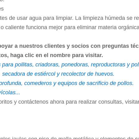
es
ntes de usar agua para limpiar. La limpieza húmeda se re
 o caliente funciona mejor para eliminar materia orgánica
oyar a nuestros clientes y socios con preguntas té
s, haga clic en el nombre para visitar.
 para pollitas, criadoras, ponedoras, reproductoras y po
 secadora de estiércol y recolector de huevos.
ofunda, comederos y equipos de sacrificio de pollos.
ícolas...
itos y contáctenos ahora para realizar consultas, visitar 
ples jaulas con piso de malla metálica y elementos de c