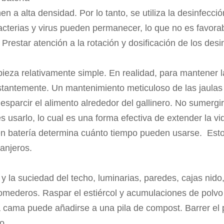
n a alta densidad. Por lo tanto, se utiliza la desinfecció
cterias y virus pueden permanecer, lo que no es favorabl
restar atención a la rotación y dosificación de los desi
pieza relativamente simple. En realidad, para mantener l
nstantemente. Un mantenimiento meticuloso de las jaulas e
 esparcir el alimento alrededor del gallinero. No sumergi
 usarlo, lo cual es una forma efectiva de extender la vida
en batería determina cuánto tiempo pueden usarse. Esto
anjeros.
 y la suciedad del techo, luminarias, paredes, cajas nido,
 comederos. Raspar el estiércol y acumulaciones de polv
a cama puede añadirse a una pila de compost. Barrer el 
o.