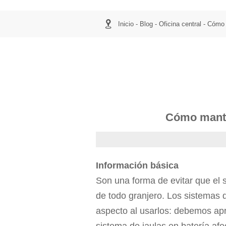

Inicio
-
Blog
-
Oficina central
-
Cómo m
Cómo manten
Información básica
Son una forma de evitar que el 
de todo granjero. Los sistemas d
aspecto al usarlos: debemos apr
sistema de jaulas en batería afe