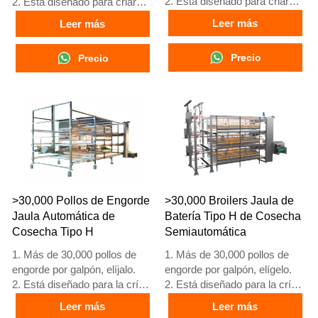
2. Está diseñado para criar
2. Está diseñado para criar
pollitas mayores de 1 día
pollitas mayores de 1 día
Leer más
Leer más
hasta gallinas de 12 a 16
hasta gallinas de 12 a 16
semanas que comienzan a
semanas que comienzan a
Precio
Precio
poner huevos.
poner huevos.
3. Su vida útil es de más de
3. Su vida útil es de más de
25 años.
25 años.
4. Su estructura es fusión
4. Su estructura es fusión
inteligente artificial Vcloud,
inteligente artificial Vcloud,
armario de control eléctrico,
gabinete de control eléctrico,
equipo automático de bebida,
equipo automático de bebida,
alimentación, limpieza de
alimentación, limpieza de
estiércol, cosecha manual.
estiércol, cosecha manual.
5. Nuestra recepción en línea
5. Nuestra recepción en línea
>30,000 Pollos de Engorde
>30,000 Broilers Jaula de
24 horas es el número de
24 horas, el número de
Jaula Automática de
Batería Tipo H de Cosecha
What’sApp: +86
What’sApp es
Cosecha Tipo H
Semiautomática
18830120193.
+8618830120193
1. Más de 30,000 pollos de
1. Más de 30,000 pollos de
engorde por galpón, elíjalo.
engorde por galpón, elígelo.
2. Está diseñado para la cría
2. Está diseñado para la cría
de pollos de engorde de 1 a
de pollos de engorde de 1 a
Leer más
Leer más
45 días de edad listos para el
45 días de edad listos para el