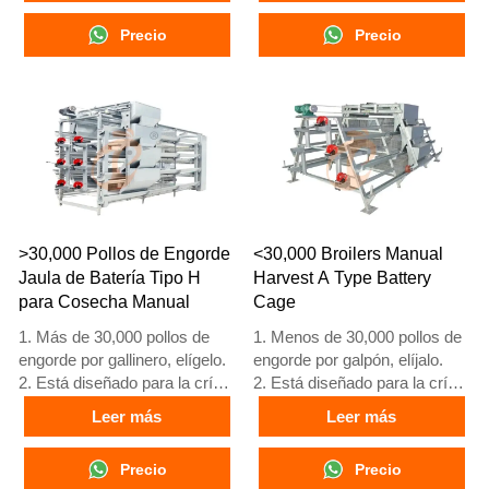
mercado.
mercado.
Precio
Precio
3. Su vida útil es de más de
3. Su vida útil es de más de
20 años.
20 años.
4. Nuestra recepción en línea
4. Nuestra recepción en línea
24 horas, el número de
24 horas, el número de
What’sApp es
What’sApp es
+8618830120193, +234
+8618830120193, +234
8111199996.
8111199996.
>30,000 Pollos de Engorde
<30,000 Broilers Manual
Jaula de Batería Tipo H
Harvest A Type Battery
para Cosecha Manual
Cage
1. Más de 30,000 pollos de
1. Menos de 30,000 pollos de
engorde por gallinero, elígelo.
engorde por galpón, elíjalo.
2. Está diseñado para la cría
2. Está diseñado para la cría
de pollos de engorde de 1 a
de pollos de engorde de 1 a
Leer más
Leer más
45 días de edad, listos para el
45 días de edad, listos para el
mercado.
mercado.
Precio
Precio
3. Su vida útil es de más de
3. Su vida útil es de más de