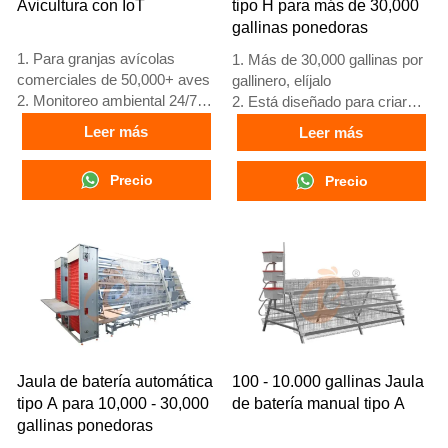
Avicultura con IoT
tipo H para más de 30,000
gallinas ponedoras
1. Para granjas avícolas
1. Más de 30,000 gallinas por
comerciales de 50,000+ aves
gallinero, elíjalo
2. Monitoreo ambiental 24/7
2. Está diseñado para criar
3. Mejora en conversión
pollos de 12 o 16 semanas de
Leer más
Leer más
alimenticia del 15-20%
edad hasta gallinas ponedoras
4. Incremento en producción
adultas
Precio
Precio
de huevos del 10%
3. Su vida útil es de más de
5. Número de
25 años
recepción/WhatsApp:
4. Nuestra recepción en línea
+8618830120193
24 horas. El número de
WhatsApp es
+8618830120193, +234
8111199996
Jaula de batería automática
100 - 10.000 gallinas Jaula
tipo A para 10,000 - 30,000
de batería manual tipo A
gallinas ponedoras