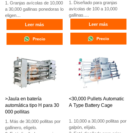
1. Diseñado para granjas
1. Granjas avícolas de 10,000
avícolas de 100 a 10,000
a 30,000 gallinas ponedoras lo
gallinas.
eligen
2. Cría de pollos de 12 o 16
2. Gallinas adultas comienzan
Leer más
Leer más
semanas para puesta de
a poner huevos a las 16
huevos.
semanas
Precio
Precio
3. Vida útil de más de 25
3. Su vida útil supera los 25
años.
años
4. Recepción en línea 24
4. Nuestra recepción en línea
horas. Número de WhatsApp:
24 horas. Números de
+8618830120193, +234
WhatsApp: +8618830120193,
8111199996
+234 8111199996
>Jaula en batería
<30,000 Pullets Automatic
automática tipo H para 30
A Type Battery Cage
000 pollitas
1. 10,000 a 30,000 pollitas por
1. Más de 30,000 pollitas por
galpón, elíjalo.
gallinero, elígelo.