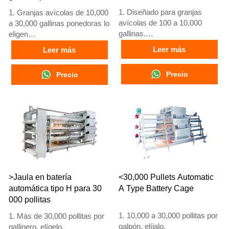
1. Diseñado para granjas
1. Granjas avícolas de 10,000
avícolas de 100 a 10,000
a 30,000 gallinas ponedoras lo
gallinas.
eligen
2. Cría de pollos de 12 o 16
2. Gallinas adultas comienzan
Leer más
Leer más
semanas para puesta de
a poner huevos a las 16
huevos.
semanas
Precio
Precio
3. Vida útil de más de 25
3. Su vida útil supera los 25
años.
años
4. Recepción en línea 24
4. Nuestra recepción en línea
horas. Número de WhatsApp:
24 horas. Números de
+8618830120193, +234
WhatsApp: +8618830120193,
8111199996
+234 8111199996
>Jaula en batería
<30,000 Pullets Automatic
automática tipo H para 30
A Type Battery Cage
000 pollitas
1. 10,000 a 30,000 pollitas por
1. Más de 30,000 pollitas por
galpón, elíjalo.
gallinero, elígelo.