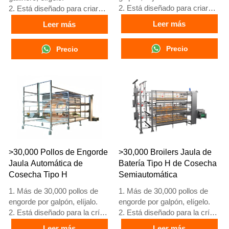
2. Está diseñado para criar
2. Está diseñado para criar
pollitas mayores de 1 día
pollitas mayores de 1 día
Leer más
Leer más
hasta gallinas de 12 a 16
hasta gallinas de 12 a 16
semanas que comienzan a
semanas que comienzan a
Precio
Precio
poner huevos.
poner huevos.
3. Su vida útil es de más de
3. Su vida útil es de más de
25 años.
25 años.
4. Su estructura es fusión
4. Su estructura es fusión
inteligente artificial Vcloud,
inteligente artificial Vcloud,
armario de control eléctrico,
gabinete de control eléctrico,
equipo automático de bebida,
equipo automático de bebida,
alimentación, limpieza de
alimentación, limpieza de
estiércol, cosecha manual.
estiércol, cosecha manual.
5. Nuestra recepción en línea
5. Nuestra recepción en línea
>30,000 Pollos de Engorde
>30,000 Broilers Jaula de
24 horas es el número de
24 horas, el número de
Jaula Automática de
Batería Tipo H de Cosecha
What’sApp: +86
What’sApp es
Cosecha Tipo H
Semiautomática
18830120193.
+8618830120193
1. Más de 30,000 pollos de
1. Más de 30,000 pollos de
engorde por galpón, elíjalo.
engorde por galpón, elígelo.
2. Está diseñado para la cría
2. Está diseñado para la cría
de pollos de engorde de 1 a
de pollos de engorde de 1 a
Leer más
Leer más