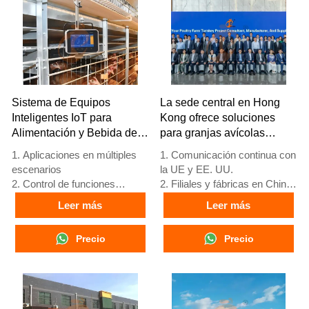
+8618830120193
Sistema de Equipos
La sede central en Hong
Inteligentes IoT para
Kong ofrece soluciones
Alimentación y Bebida de
para granjas avícolas
Aves de Corral
según los estándares de la
1. Aplicaciones en múltiples
1. Comunicación continua con
UE y fabrica equipos para
escenarios
la UE y EE. UU.
granjas avícolas
2. Control de funciones
2. Filiales y fábricas en China,
completas
Nigeria, Etiopía y Tanzania
Leer más
Leer más
3. Protección de alerta
3. La calidad de los productos
temprana
está personalizada para
Precio
Precio
4. Alto rendimiento de
granjas avícolas locales
escalabilidad
4. Stock de jaulas avícolas y
5. Número de
equipos para granjas avícolas
recepción/WhatsApp:
a la venta
+8618830120193
5. Recepción en línea 24