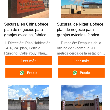
horas Whatsapp NO. :
+8618830120193，
contáctenos para obtener
información completa
Sucursal en China ofrece
Sucursal de Nigeria ofrece
plan de negocios para
plan de negocio para
granjas avícolas, fabrica
granjas avícolas, fabrica
equipos para granjas
equipos para granjas
1. Dirección: Piso/Habitación
1. Dirección: Después de la
avícolas
avícolas
2416, 24º piso, Edificio
oficina de Sinoma, a 200
Runxing, Calle Youyi Nan,
metros cerca de la estación
Ciudad de Shijiazhuang,
de servicio Danco, autopista
Leer más
Leer más
Provincia de Hebei, China
Lagos/Ibadan, estado de
2. Fábrica de equipos para
Lagos, Nigeria
Precio
Precio
jaulas de aves y granjas
2. Fábrica de jaulas avícolas y
avícolas y stock disponible
equipos para granjas avícolas
para venta
y stock a la venta
3. Personalizado para granjas
3. Personalizado para granjas
avícolas locales
avícolas nigerianas
4. Calidad y diseño basados
4. La calidad y el diseño están
en estándares europeos
basados en estándares
5. Recepción en línea 24
europeos