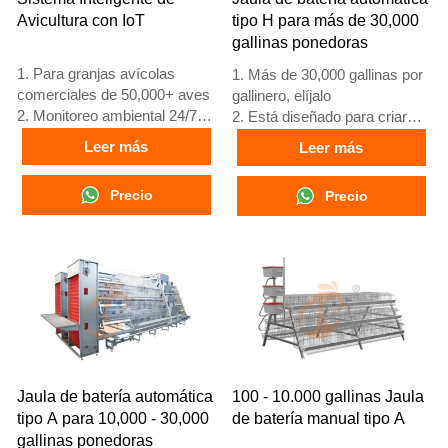
Avicultura con IoT
tipo H para más de 30,000
gallinas ponedoras
1. Para granjas avícolas
1. Más de 30,000 gallinas por
comerciales de 50,000+ aves
gallinero, elíjalo
2. Monitoreo ambiental 24/7
2. Está diseñado para criar
3. Mejora en conversión
pollos de 12 o 16 semanas de
Leer más
Leer más
alimenticia del 15-20%
edad hasta gallinas ponedoras
4. Incremento en producción
adultas
Precio
Precio
de huevos del 10%
3. Su vida útil es de más de
5. Número de
25 años
recepción/WhatsApp:
4. Nuestra recepción en línea
+8618830120193
24 horas. El número de
WhatsApp es
+8618830120193, +234
8111199996
Jaula de batería automática
100 - 10.000 gallinas Jaula
tipo A para 10,000 - 30,000
de batería manual tipo A
gallinas ponedoras