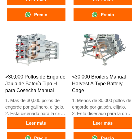
45 días de edad listos para el
45 días de edad listos para el
mercado.
mercado.
Precio
Precio
3. Su vida útil es de más de
3. Su vida útil es de más de
20 años.
20 años.
4. Nuestra recepción en línea
4. Nuestra recepción en línea
24 horas, el número de
24 horas, el número de
What’sApp es
What’sApp es
+8618830120193, +234
+8618830120193, +234
8111199996.
8111199996.
>30,000 Pollos de Engorde
<30,000 Broilers Manual
Jaula de Batería Tipo H
Harvest A Type Battery
para Cosecha Manual
Cage
1. Más de 30,000 pollos de
1. Menos de 30,000 pollos de
engorde por gallinero, elígelo.
engorde por galpón, elíjalo.
2. Está diseñado para la cría
2. Está diseñado para la cría
de pollos de engorde de 1 a
de pollos de engorde de 1 a
Leer más
Leer más
45 días de edad, listos para el
45 días de edad, listos para el
mercado.
mercado.
Precio
Precio