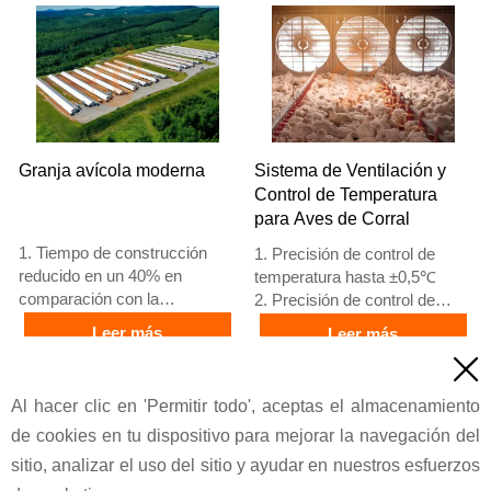
basados en el estándar
4. Calidad y diseño basados
europeo
en estándares europeos
5. Recepción en línea 24
5. Recepción en línea 24
horas Whatsapp NO. :
horas Whatsapp NO. :
+8618830120193,
+8618830120193
contáctenos para obtener la
lista de precios
Granja avícola moderna
Sistema de Ventilación y
Control de Temperatura
para Aves de Corral
1. Tiempo de construcción
1. Precisión de control de
reducido en un 40% en
temperatura hasta ±0,5℃
comparación con la
2. Precisión de control de
mampostería
humedad ±5% RH
Leer más
Leer más
2. Desperdicio de material
3. Ventilador principal de flujo

reducido en un 20% en
de aire 45000 m³/h
Precio
Precio
comparación con los métodos
4. Espesor del panel de
Al hacer clic en 'Permitir todo', aceptas el almacenamiento
tradicionales
enfriamiento 150 mm
de cookies en tu dispositivo para mejorar la navegación del
3. Grosor del panel de pared
5. Recepción /WhatsApp NO.
100mm
: +8618830120193
sitio, analizar el uso del sitio y ayudar en nuestros esfuerzos
4. Espaciado entre columnas