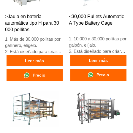
>Jaula en batería
<30,000 Pullets Automatic
automática tipo H para 30
A Type Battery Cage
000 pollitas
1. 10,000 a 30,000 pollitas por
1. Más de 30,000 pollitas por
galpón, elíjalo.
gallinero, elígelo.
2. Está diseñado para criar
2. Está diseñado para criar
pollitas mayores de 1 día
pollitas mayores de 1 día
Leer más
Leer más
hasta gallinas de 12 a 16
hasta gallinas de 12 a 16
semanas que comienzan a
semanas que comienzan a
Precio
Precio
poner huevos.
poner huevos.
3. Su vida útil es de más de
3. Su vida útil es de más de
25 años.
25 años.
4. Su estructura es fusión
4. Su estructura es fusión
inteligente artificial Vcloud,
inteligente artificial Vcloud,
armario de control eléctrico,
gabinete de control eléctrico,
equipo automático de bebida,
equipo automático de bebida,
alimentación, limpieza de
alimentación, limpieza de
estiércol, cosecha manual.
estiércol, cosecha manual.
5. Nuestra recepción en línea
5. Nuestra recepción en línea