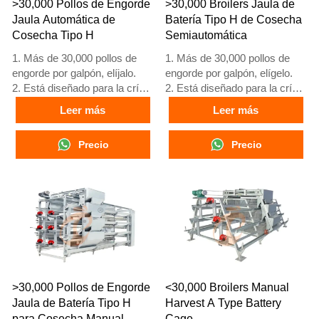
>30,000 Pollos de Engorde
>30,000 Broilers Jaula de
24 horas es el número de
24 horas, el número de
Jaula Automática de
Batería Tipo H de Cosecha
What’sApp: +86
What’sApp es
Cosecha Tipo H
Semiautomática
18830120193.
+8618830120193
1. Más de 30,000 pollos de
1. Más de 30,000 pollos de
engorde por galpón, elíjalo.
engorde por galpón, elígelo.
2. Está diseñado para la cría
2. Está diseñado para la cría
de pollos de engorde de 1 a
de pollos de engorde de 1 a
Leer más
Leer más
45 días de edad listos para el
45 días de edad listos para el
mercado.
mercado.
Precio
Precio
3. Su vida útil es de más de
3. Su vida útil es de más de
20 años.
20 años.
4. Nuestra recepción en línea
4. Nuestra recepción en línea
24 horas, el número de
24 horas, el número de
What’sApp es
What’sApp es
+8618830120193, +234
+8618830120193, +234
8111199996.
8111199996.
>30,000 Pollos de Engorde
<30,000 Broilers Manual
Jaula de Batería Tipo H
Harvest A Type Battery
para Cosecha Manual
Cage