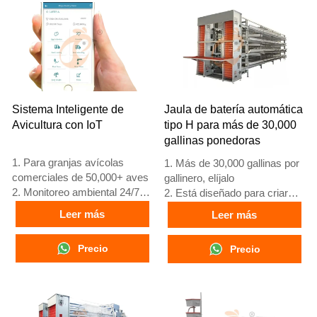
Sistema Inteligente de
Jaula de batería automática
Avicultura con IoT
tipo H para más de 30,000
gallinas ponedoras
1. Para granjas avícolas
1. Más de 30,000 gallinas por
comerciales de 50,000+ aves
gallinero, elíjalo
2. Monitoreo ambiental 24/7
2. Está diseñado para criar
3. Mejora en conversión
pollos de 12 o 16 semanas de
Leer más
Leer más
alimenticia del 15-20%
edad hasta gallinas ponedoras
4. Incremento en producción
adultas
Precio
Precio
de huevos del 10%
3. Su vida útil es de más de
5. Número de
25 años
recepción/WhatsApp:
4. Nuestra recepción en línea
+8618830120193
24 horas. El número de
WhatsApp es