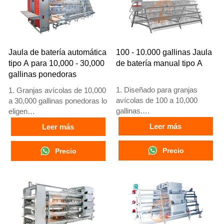
+8618830120193, +234
8111199996
Jaula de batería automática
100 - 10.000 gallinas Jaula
tipo A para 10,000 - 30,000
de batería manual tipo A
gallinas ponedoras
1. Diseñado para granjas
1. Granjas avícolas de 10,000
avícolas de 100 a 10,000
a 30,000 gallinas ponedoras lo
gallinas.
eligen
2. Cría de pollos de 12 o 16
2. Gallinas adultas comienzan
Leer más
Leer más
semanas para puesta de
a poner huevos a las 16
huevos.
semanas
Precio
Precio
3. Vida útil de más de 25
3. Su vida útil supera los 25
años.
años
4. Recepción en línea 24
4. Nuestra recepción en línea
horas. Número de WhatsApp:
24 horas. Números de
+8618830120193, +234
WhatsApp: +8618830120193,
8111199996
+234 8111199996