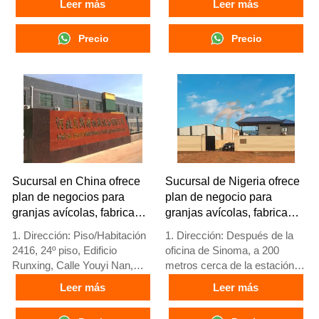
Leer más
Leer más
3. Protección de alerta
3. La calidad de los productos
temprana
está personalizada para
Precio
Precio
4. Alto rendimiento de
granjas avícolas locales
escalabilidad
4. Stock de jaulas avícolas y
5. Número de
equipos para granjas avícolas
recepción/WhatsApp:
a la venta
+8618830120193
5. Recepción en línea 24
horas Whatsapp NO. :
+8618830120193，
contáctenos para obtener
información completa
Sucursal en China ofrece
Sucursal de Nigeria ofrece
plan de negocios para
plan de negocio para
granjas avícolas, fabrica
granjas avícolas, fabrica
equipos para granjas
equipos para granjas
1. Dirección: Piso/Habitación
1. Dirección: Después de la
avícolas
avícolas
2416, 24º piso, Edificio
oficina de Sinoma, a 200
Runxing, Calle Youyi Nan,
metros cerca de la estación
Ciudad de Shijiazhuang,
de servicio Danco, autopista
Leer más
Leer más
Provincia de Hebei, China
Lagos/Ibadan, estado de
2. Fábrica de equipos para
Lagos, Nigeria