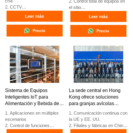
cría
2. Control total de equipos en
2. CCTV
el sitio
3. Plataforma digital avícola -
3. Sistema de alarma de
Leer más
Leer más
pantalla grande integral
autodiagnóstico
4. Gestión de alarmas
4. Hardware de estándar
Precio
Precio
5. Recepción /WhatsApp NO.
europeo
: +8618830120193
5. Número de
recepción/WhatsApp:
+8618830120193
Sistema de Equipos
La sede central en Hong
Inteligentes IoT para
Kong ofrece soluciones
Alimentación y Bebida de
para granjas avícolas
Aves de Corral
según los estándares de la
1. Aplicaciones en múltiples
1. Comunicación continua con
UE y fabrica equipos para
escenarios
la UE y EE. UU.
granjas avícolas
2. Control de funciones
2. Filiales y fábricas en China,
completas
Nigeria, Etiopía y Tanzania